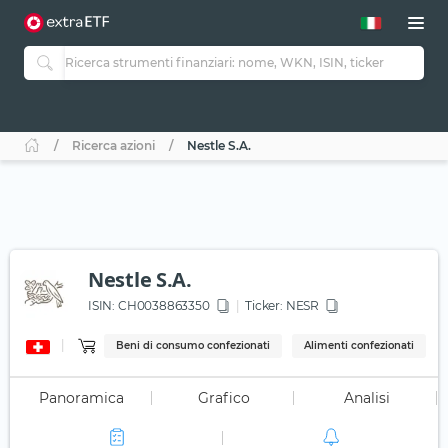
Ricerca azioni
Nestle S.A.
Nestle S.A.
ISIN:
CH0038863350
Ticker:
NESR
Beni di consumo confezionati
Alimenti confezionati
Panoramica
Grafico
Analisi