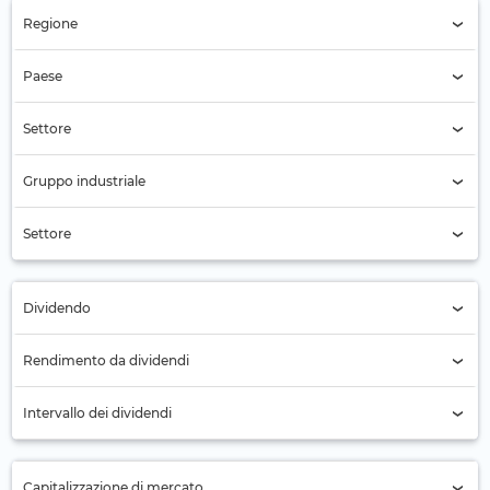
Regione
Regione (Tutti)
Paese
Svizzera (232)
Settore
Settore (Tutti)
Gruppo industriale
Gruppo industriale (Tutti)
Settore
Settore (Tutti)
Dividendo
Tutti
Rendimento da dividendi
No (85)
Intervallo dei dividendi
Sì (147)
Annuale (175)
Capitalizzazione di mercato