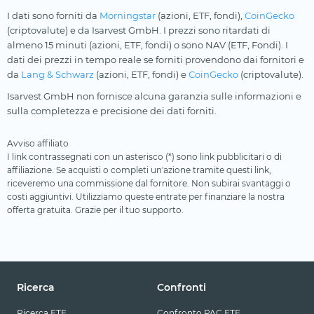
I dati sono forniti da
Morningstar
(azioni, ETF, fondi),
CoinGecko
(criptovalute) e da Isarvest GmbH. I prezzi sono ritardati di
almeno 15 minuti (azioni, ETF, fondi) o sono NAV (ETF, Fondi). I
dati dei prezzi in tempo reale se forniti provendono dai fornitori e
da
Lang & Schwarz
(azioni, ETF, fondi) e
CoinGecko
(criptovalute).
Isarvest GmbH non fornisce alcuna garanzia sulle informazioni e
sulla completezza e precisione dei dati forniti.
Avviso affiliato
I link contrassegnati con un asterisco (*) sono link pubblicitari o di
affiliazione. Se acquisti o completi un'azione tramite questi link,
riceveremo una commissione dal fornitore. Non subirai svantaggi o
costi aggiuntivi. Utilizziamo queste entrate per finanziare la nostra
offerta gratuita. Grazie per il tuo supporto.
Ricerca
Confronti
Ricerca ETF
Confronto PAC ETF