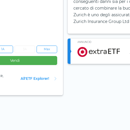
conseguenti danni sia per i 
cercato di combinare la buo
Zurich è uno degli assicura
Zurich Insurance Group Ltd 
ANNUNCIO
1A
3A
Max
Vendi
te,
All'ETF Explorer!