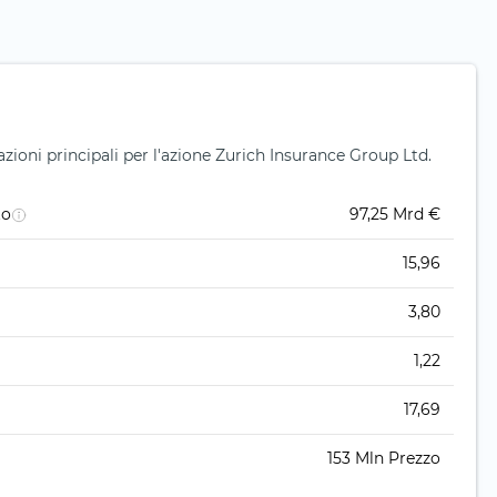
ioni principali per l'azione Zurich Insurance Group Ltd.
to
97,25 Mrd €
15,96
3,80
1,22
17,69
153 Mln Prezzo