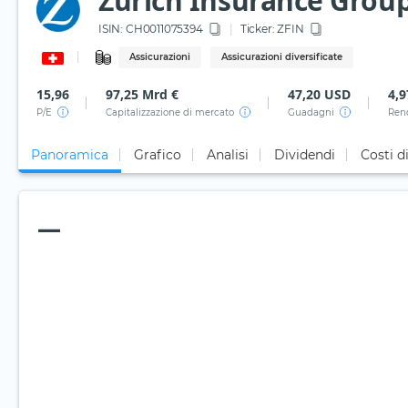
Zurich Insurance Group
ISIN:
CH0011075394
Ticker:
ZFIN
Assicurazioni
Assicurazioni diversificate
15,96
97,25 Mrd €
47,20 USD
4,
P/E
Capitalizzazione di mercato
Guadagni
Ren
Panoramica
Grafico
Analisi
Dividendi
Costi d
—