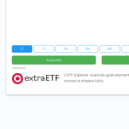
1G
1S
1M
3M
6M
Acquista
ANNUNCIO
L'ETF Explorer: scaricalo gratuitamen
conosci e impara tutto.