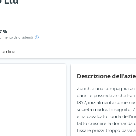
 Ltd
97 %
dimento da dividendi
i ordine
Descrizione dell'azi
Zurich è una compagnia assi
danni e possiede anche Far
1872, inizialmente come rias
società madre. In seguito, Zu
e ha cavalcato l'onda dell'i
fatto crescere la domanda di
fissare prezzi troppo bassi 