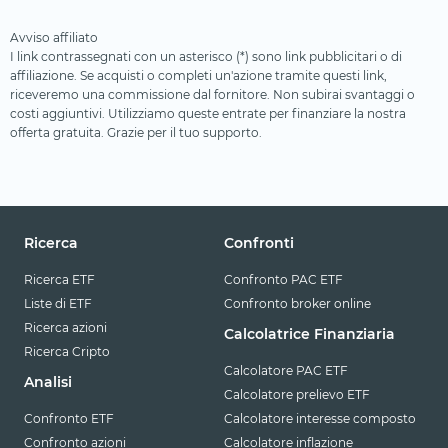
Avviso affiliato
I link contrassegnati con un asterisco (*) sono link pubblicitari o di
affiliazione. Se acquisti o completi un'azione tramite questi link,
riceveremo una commissione dal fornitore. Non subirai svantaggi o
costi aggiuntivi. Utilizziamo queste entrate per finanziare la nostra
offerta gratuita. Grazie per il tuo supporto.
Ricerca
Confronti
Ricerca ETF
Confronto PAC ETF
Liste di ETF
Confronto broker online
Ricerca azioni
Calcolatrice Finanziaria
Ricerca Cripto
Calcolatore PAC ETF
Analisi
Calcolatore prelievo ETF
Confronto ETF
Calcolatore interesse composto
Confronto azioni
Calcolatore inflazione