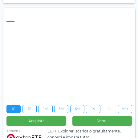
—
1G
1S
1M
3M
6M
1A
3A
Max
Acquista
Vendi
L'ETF Explorer: scaricalo gratuitamente,
ANNUNCIO
conosci e impara tutto.