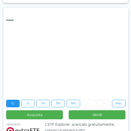
—
1G
1S
1M
3M
6M
1A
3A
Max
Acquista
Vendi
L'ETF Explorer: scaricalo gratuitamente,
ANNUNCIO
conosci e impara tutto.