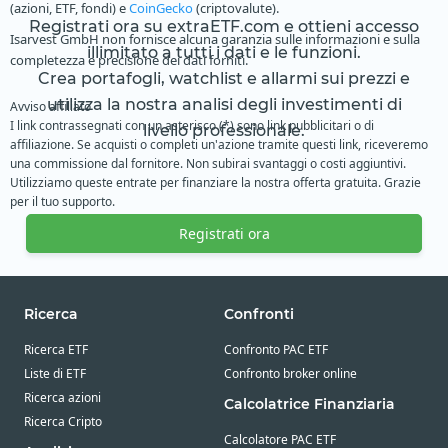
(azioni, ETF, fondi) e
CoinGecko
(criptovalute).
Registrati ora su extraETF.com e ottieni accesso
Isarvest GmbH non fornisce alcuna garanzia sulle informazioni e sulla
illimitato a tutti i dati e le funzioni.
completezza e precisione dei dati forniti.
Crea portafogli, watchlist e allarmi sui prezzi e
utilizza la nostra analisi degli investimenti di
Avviso affiliato
I link contrassegnati con un asterisco (*) sono link pubblicitari o di
livello professionale.
affiliazione. Se acquisti o completi un'azione tramite questi link, riceveremo
una commissione dal fornitore. Non subirai svantaggi o costi aggiuntivi.
Utilizziamo queste entrate per finanziare la nostra offerta gratuita. Grazie
per il tuo supporto.
Registrati ora
Ricerca
Confronti
Ricerca ETF
Confronto PAC ETF
Liste di ETF
Confronto broker online
Ricerca azioni
Calcolatrice Finanziaria
Ricerca Cripto
Calcolatore PAC ETF