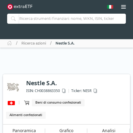
Ricerca azioni
Nestle S.A.
Nestle S.A.
ISIN:
CH0038863350
Ticker:
NESR
Beni di consumo confezionati
Alimenti confezionati
Panoramica
Grafico
Analisi