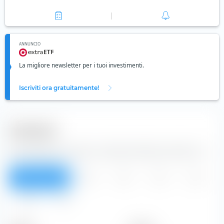
ANNUNCIO
La migliore newsletter per i tuoi investimenti.
Iscriviti ora gratuitamente!
Dividendi
Dalla tabella puoi vedere i dividendi dell'azione Nestle S.A..
Panoramica
2026
2025
2024
2023
2022
Tutti