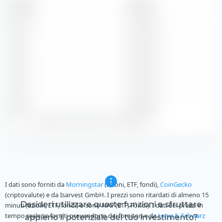
Periodo
Importo
2026
3,10 CHF
2025
3,05 CHF
2024
3,00 CHF
2023
2,95 CHF
2022
2,80 CHF
Zeige alle historischen Dividenden
I dati sono forniti da
Morningstar
(azioni, ETF, fondi),
CoinGecko
(criptovalute) e da Isarvest GmbH. I prezzi sono ritardati di almeno 15
Desideri utilizzare queste funzioni e sfruttare
minuti (azioni, ETF, fondi) o sono NAV (ETF, Fondi). I dati dei prezzi in
tempo reale se forniti provendono dai fornitori e da
Lang & Schwarz
appieno il potenziale del tuo investimento?