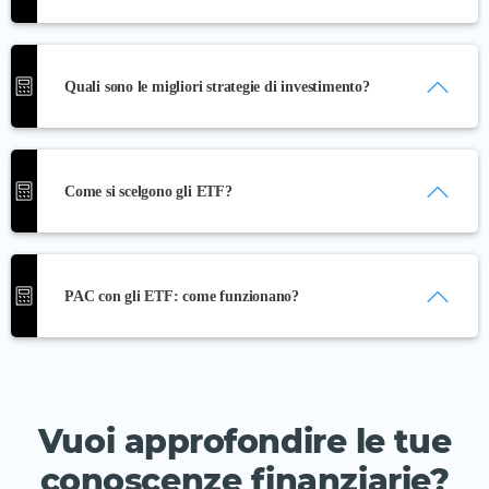
La regola del 72
Quali sono le migliori strategie di investimento?
Strategie di investimento con gli ETF
Come si scelgono gli ETF?
Come scegliere un ETF
PAC con gli ETF: come funzionano?
La tracking difference per gli ETF
PAC ETF: come funzionano
ETF per principianti
Vuoi approfondire le tue
conoscenze finanziarie?