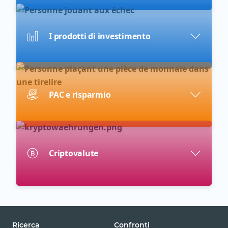
I prodotti di investimento
PAC e risparmio
Criptovalute
Ricerca
Confronti