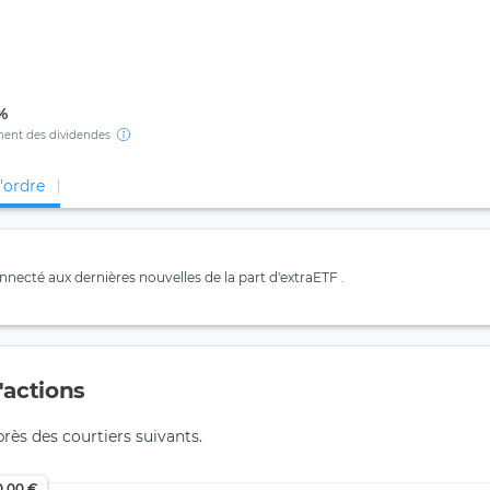
%
ent des dividendes
d'ordre
necté aux dernières nouvelles de la part d'extraETF .
actions
près des courtiers suivants.
0,00 €