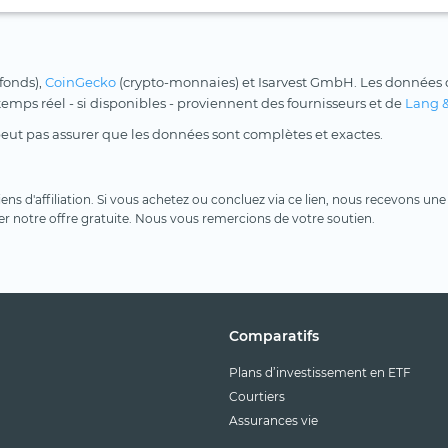
 fonds),
CoinGecko
(crypto-monnaies) et Isarvest GmbH. Les données d
 temps réel - si disponibles - proviennent des fournisseurs et de
Lang 
peut pas assurer que les données sont complètes et exactes.
 liens d'affiliation. Si vous achetez ou concluez via ce lien, nous recevons 
er notre offre gratuite. Nous vous remercions de votre soutien.
Comparatifs
Plans d’investissement en ETF
Courtiers
Assurances vie