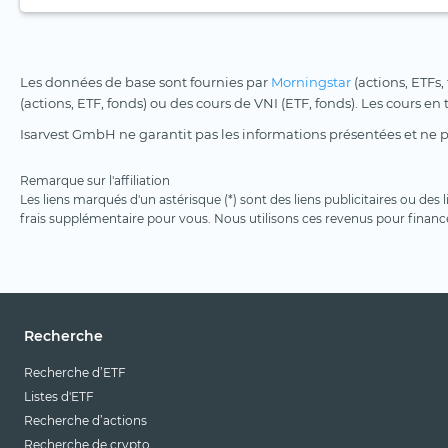
Les données de base sont fournies par
Morningstar
(actions, ETFs,
(actions, ETF, fonds) ou des cours de VNI (ETF, fonds). Les cours en
Isarvest GmbH ne garantit pas les informations présentées et ne 
Remarque sur l'affiliation
Les liens marqués d'un astérisque (*) sont des liens publicitaires ou des
frais supplémentaire pour vous. Nous utilisons ces revenus pour financ
Recherche
Recherche d’ETF
Listes d'ETF
Recherche d’actions
Recherche de crypto