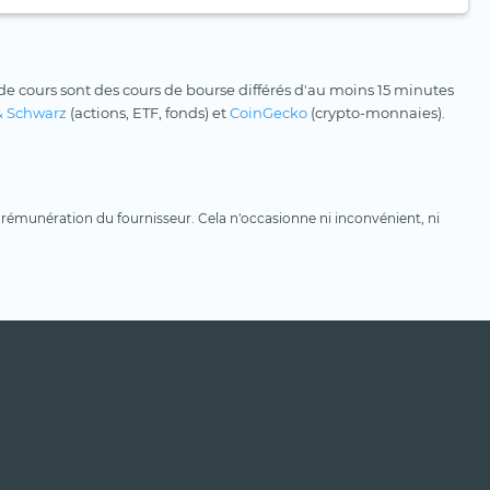
e cours sont des cours de bourse différés d'au moins 15 minutes
& Schwarz
(actions, ETF, fonds) et
CoinGecko
(crypto-monnaies).
une rémunération du fournisseur. Cela n'occasionne ni inconvénient, ni