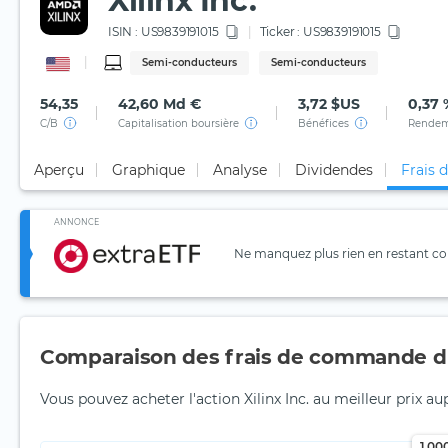
Xilinx Inc.
ISIN :
US9839191015
Ticker :
US9839191015
Semi-conducteurs
Semi-conducteurs
54,35
42,60 Md €
3,72 $US
0,37 
C/B
Capitalisation boursière
Bénéfices
Rendem
Aperçu
Graphique
Analyse
Dividendes
Frais 
ANNONCE
Ne manquez plus rien en restant con
Comparaison des frais de commande d'
Vous pouvez acheter l'action Xilinx Inc. au meilleur prix au
1 00