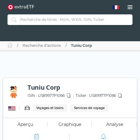
Recherche d'actions
Tuniu Corp
Tuniu Corp
ISIN :
US89977P1066
Ticker :
US89977P1066
Voyages et loisirs
Services de voyage
Aperçu
Graphique
Analyse