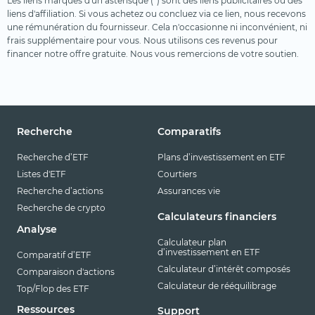
Les liens marqués d'un astérisque (*) sont des liens publicitaires ou des
liens d'affiliation. Si vous achetez ou concluez via ce lien, nous recevons
une rémunération du fournisseur. Cela n'occasionne ni inconvénient, ni
frais supplémentaire pour vous. Nous utilisons ces revenus pour
financer notre offre gratuite. Nous vous remercions de votre soutien.
Recherche
Comparatifs
Recherche d’ETF
Plans d’investissement en ETF
Listes d'ETF
Courtiers
Recherche d’actions
Assurances vie
Recherche de crypto
Calculateurs financiers
Analyse
Calculateur plan
d’investissement en ETF
Comparatif d’ETF
Calculateur d’intérêt composés
Comparaison d'actions
Calculateur de rééquilibrage
Top/Flop des ETF
Ressources
Support