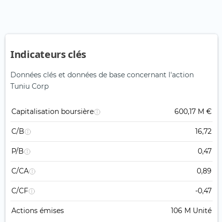
Indicateurs clés
Données clés et données de base concernant l'action
Tuniu Corp
Capitalisation boursière
600,17 M €
C/B
16,72
P/B
0,47
C/CA
0,89
C/CF
-0,47
Actions émises
106 M Unité