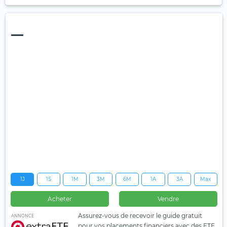
—
1J
1S
1M
3M
6M
1A
3A
Max
Acheter
Vendre
Assurez-vous de recevoir le guide gratuit
ANNONCE
pour vos placements financiers avec des ETF.