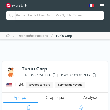
Recherche d'actions
Tuniu Corp
Tuniu Corp
ISIN :
US89977P1066
Ticker :
US89977P1066
Voyages et loisirs
Services de voyage
Aperçu
Graphique
Analyse