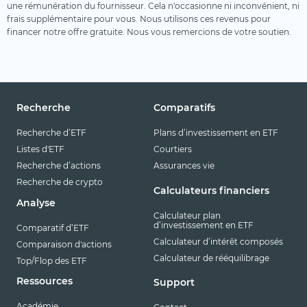
une rémunération du fournisseur. Cela n'occasionne ni inconvénient, ni
frais supplémentaire pour vous. Nous utilisons ces revenus pour
financer notre offre gratuite. Nous vous remercions de votre soutien.
Recherche
Comparatifs
Recherche d’ETF
Plans d’investissement en ETF
Listes d'ETF
Courtiers
Recherche d’actions
Assurances vie
Recherche de crypto
Calculateurs financiers
Analyse
Calculateur plan
d’investissement en ETF
Comparatif d’ETF
Calculateur d’intérêt composés
Comparaison d'actions
Calculateur de rééquilibrage
Top/Flop des ETF
Ressources
Support
Académie