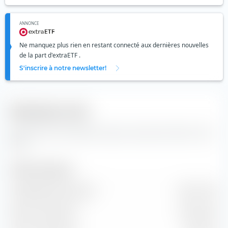
ANNONCE
Ne manquez plus rien en restant connecté aux dernières nouvelles
de la part d'extraETF .
S'inscrire à notre newsletter!
Indicateurs clés
Données clés et données de base concernant l'action Tuniu
Corp
Taille de l'entreprise
Capitalisation boursière
600,17 M €
Valeur marchande
481,99 M €