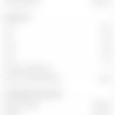
Valeur d'entreprise
62,08 M €
Indicateurs clés
C/B
16,72
P/B
0,47
C/CA
0,89
C/CF
-0,47
Croissance KG (Ratio PEG)
—
Retour sur investissement (ROI)
2,95 %
Chiffre d'affaires et flux de trésorerie
Volume des ventes
27,89 M €
EBITDA
47,52 M €