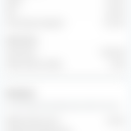
EBIT
32,53 M €
Flux de trésorerie disponible
-116,19 M €
Nombre d'actions
Actions émises
106 M Unité
Nombre d'actions en flottant
0 Unité
Prévisions
Ici, vous trouverez des prévisions pour l'action Tuniu Corp.
Bénéfice estimé par action
-0,34 CNY