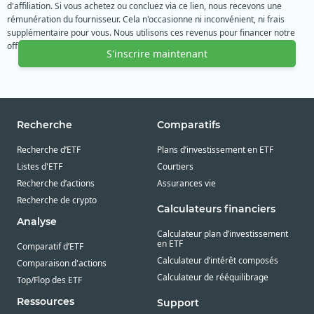
d'affiliation. Si vous achetez ou concluez via ce lien, nous recevons une
rémunération du fournisseur. Cela n'occasionne ni inconvénient, ni frais
supplémentaire pour vous. Nous utilisons ces revenus pour financer notre
offre gratuite. Nous vous remercions de votre soutien.
S'inscrire maintenant
Recherche
Comparatifs
Recherche d’ETF
Plans d’investissement en ETF
Listes d'ETF
Courtiers
Recherche d’actions
Assurances vie
Recherche de crypto
Calculateurs financiers
Analyse
Calculateur plan d’investissement
en ETF
Comparatif d’ETF
Calculateur d’intérêt composés
Comparaison d'actions
Calculateur de rééquilibrage
Top/Flop des ETF
Ressources
Support