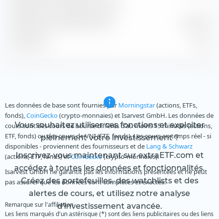
Rendement de dividende estimé
—
Rendement du bénéfice estimé
-33,20 %
P/B estimé
-4,74
Les données de base sont fournies par
Morningstar
(actions, ETFs,
fonds),
CoinGecko
(crypto-monnaies) et Isarvest GmbH. Les données de
Vous souhaitez utiliser ces fonctions et exploiter
cours sont des cours de bourse différés d'au moins 15 minutes (actions,
ETF, fonds) ou des cours de VNI (ETF, fonds). Les cours en temps réel - si
pleinement votre investissement ?
disponibles - proviennent des fournisseurs et de
Lang & Schwarz
Inscrivez-vous maintenant sur extraETF.com et
(actions, ETF, fonds) et
CoinGecko
(crypto-monnaies).
accédez à toutes les données et fonctionnalités.
Isarvest GmbH ne garantit pas les informations présentées et ne peut
Créez des portefeuilles, des watchlists et des
pas assurer que les données sont complètes et exactes.
alertes de cours, et utilisez notre analyse
Remarque sur l'affiliation
d'investissement avancée.
Les liens marqués d'un astérisque (*) sont des liens publicitaires ou des liens