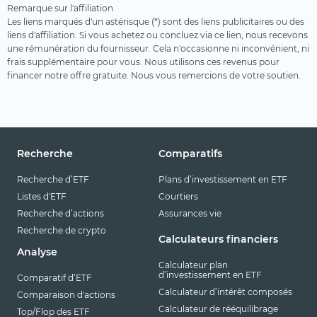
Remarque sur l'affiliation
Les liens marqués d'un astérisque (*) sont des liens publicitaires ou des
liens d'affiliation. Si vous achetez ou concluez via ce lien, nous recevons
une rémunération du fournisseur. Cela n'occasionne ni inconvénient, ni
frais supplémentaire pour vous. Nous utilisons ces revenus pour
financer notre offre gratuite. Nous vous remercions de votre soutien.
Recherche
Comparatifs
Recherche d’ETF
Plans d’investissement en ETF
Listes d'ETF
Courtiers
Recherche d’actions
Assurances vie
Recherche de crypto
Calculateurs financiers
Analyse
Calculateur plan
d’investissement en ETF
Comparatif d’ETF
Calculateur d’intérêt composés
Comparaison d'actions
Calculateur de rééquilibrage
Top/Flop des ETF