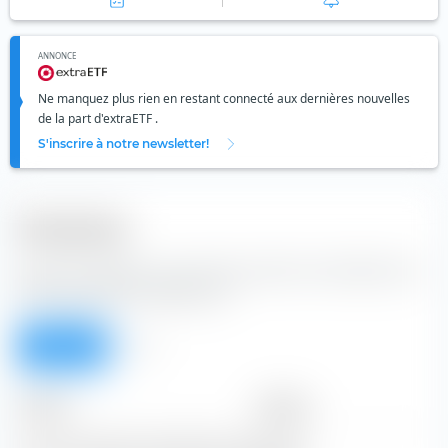
ANNONCE
Ne manquez plus rien en restant connecté aux dernières nouvelles
de la part d'extraETF .
S'inscrire à notre newsletter!
Dividendes
à partir du tableau, vous pouvez prendre les dividendes de
l'action BrainChip Holdings Ltd.
Aperçu
Tous
Période
Montant