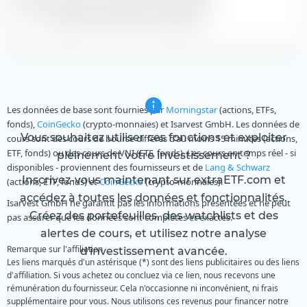
Aucune donnée de distribution disponible
Zeige alle historischen Dividenden
Les données de base sont fournies par
Morningstar
(actions, ETFs,
fonds),
CoinGecko
(crypto-monnaies) et Isarvest GmbH. Les données de
Vous souhaitez utiliser ces fonctions et exploiter
cours sont des cours de bourse différés d'au moins 15 minutes (actions,
ETF, fonds) ou des cours de VNI (ETF, fonds). Les cours en temps réel - si
pleinement votre investissement ?
disponibles - proviennent des fournisseurs et de
Lang & Schwarz
Inscrivez-vous maintenant sur extraETF.com et
(actions, ETF, fonds) et
CoinGecko
(crypto-monnaies).
accédez à toutes les données et fonctionnalités.
Isarvest GmbH ne garantit pas les informations présentées et ne peut
Créez des portefeuilles, des watchlists et des
pas assurer que les données sont complètes et exactes.
alertes de cours, et utilisez notre analyse
Remarque sur l'affiliation
d'investissement avancée.
Les liens marqués d'un astérisque (*) sont des liens publicitaires ou des liens
d'affiliation. Si vous achetez ou concluez via ce lien, nous recevons une
rémunération du fournisseur. Cela n'occasionne ni inconvénient, ni frais
supplémentaire pour vous. Nous utilisons ces revenus pour financer notre