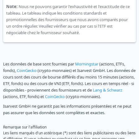
Note:
Nous ne pouvons garantir l'exhaustivité et l'exactitude de ce
tableau. Le tableau indique les conditions standards et
promotionnelles des fournisseurs que nous avons comparés pour
un ordre régulier. Veuillez vérifier au cas par cas si l'ETF est
négociable chez le fournisseur souhaité.
Les données de base sont fournies par
Morningstar
(actions, ETFs,
fonds),
CoinGecko
(crypto-monnaies) et Isarvest GmbH. Les données de
cours sont des cours de bourse différés d'au moins 15 minutes (actions,
ETF, fonds) ou des cours de VNI (ETF, fonds). Les cours en temps réel - si
disponibles - proviennent des fournisseurs et de
Lang & Schwarz
(actions, ETF, fonds) et
CoinGecko
(crypto-monnaies).
Isarvest GmbH ne garantit pas les informations présentées et ne peut
pas assurer que les données sont complètes et exactes.
Remarque sur l'affiliation
Les liens marqués d'un astérisque (*) sont des liens publicitaires ou des liens
d'affiliation. Si vous achetez ou concluez via ce lien, nous recevons une