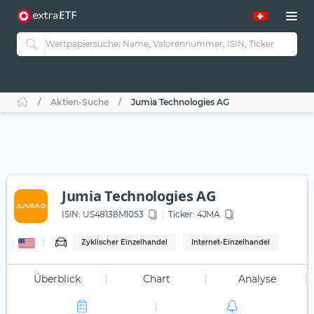
Aktien-Suche
Jumia Technologies AG
Jumia Technologies AG
ISIN:
US48138M1053
Ticker:
4JMA
Zyklischer Einzelhandel
Internet-Einzelhandel
Überblick
Chart
Analyse