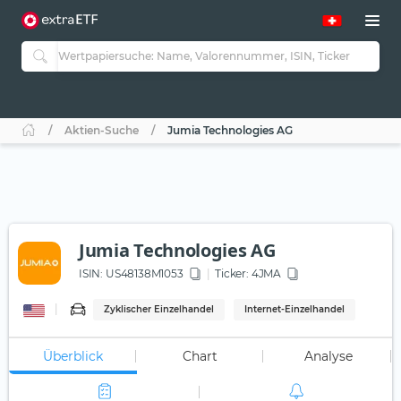
Aktien-Suche
Jumia Technologies AG
Jumia Technologies AG
ISIN:
US48138M1053
Ticker:
4JMA
Zyklischer Einzelhandel
Internet-Einzelhandel
Überblick
Chart
Analyse