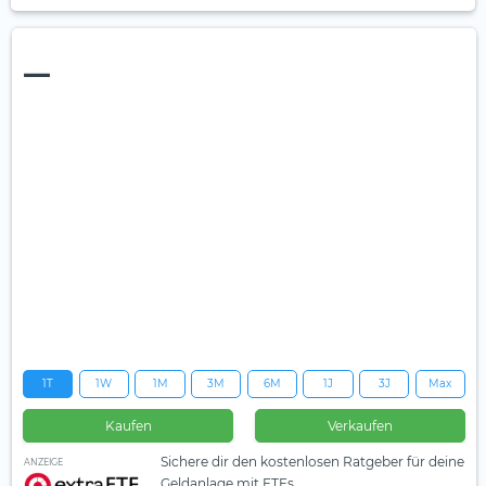
—
1T
1W
1M
3M
6M
1J
3J
Max
Kaufen
Verkaufen
Sichere dir den kostenlosen Ratgeber für deine
ANZEIGE
Geldanlage mit ETFs.