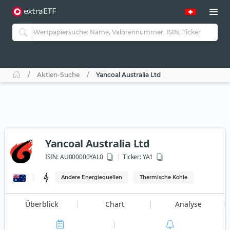
Aktien-Suche
Yancoal Australia Ltd
Yancoal Australia Ltd
ISIN:
AU000000YAL0
Ticker:
YA1
Andere Energiequellen
Thermische Kohle
Überblick
Chart
Analyse