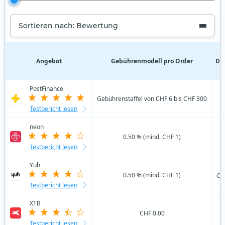
Sortieren nach: Bewertung
Angebot
Gebührenmodell pro Order
De
PostFinance
C
Gebührenstaffel von CHF 6 bis CHF 300
Testbericht lesen
neon
0.50 % (mind. CHF 1)
Testbericht lesen
Yuh
0.50 % (mind. CHF 1)
CH
Testbericht lesen
XTB
CHF 0.00
Testbericht lesen