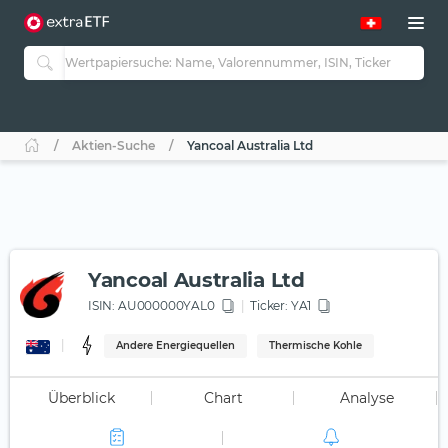
Aktien-Suche
Yancoal Australia Ltd
Yancoal Australia Ltd
ISIN:
AU000000YAL0
Ticker:
YA1
Andere Energiequellen
Thermische Kohle
Überblick
Chart
Analyse