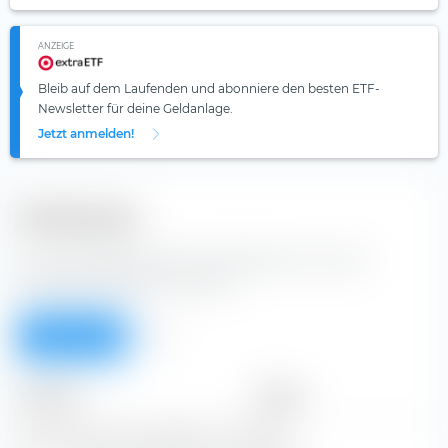
ANZEIGE
Bleib auf dem Laufenden und abonniere den besten ETF-
Newsletter für deine Geldanlage.
Jetzt anmelden!
Dividenden
Aus der Tabelle kannst du Dividenden der Yancoal
Australia Ltd Aktie entnehmen.
Überblick
Alle
Zeitraum
Betrag
Keine Ausschüttungsdaten vorhanden