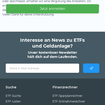
oder abschliesst, erhalten wir eine Vergütung des Anbieters. Dir
entstehen dadurch keine Nachteile oder Mehrkosten. Wir verwenden
Jetzt anmelden
diese Einnahmen, um unser kostenfreies Angebot zu finanzieren.
Vielen Dank für deine Unterstützung.
Interesse an News zu ETFs
und Geldanlage?
Unser kostenloser Newsletter
hält dich auf dem Laufenden.
Suche
Finanzrechner
ETF-Suche
ETF-Sparplanrechner
ETF-Listen
ETF-Entnahmerechner