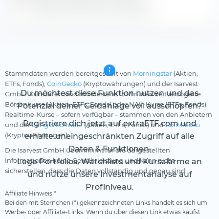
Zeige alle historischen Dividenden
Stammdaten werden bereitgestellt von
Morningstar
(Aktien,
ETFs, Fonds),
CoinGecko
(Kryptowährungen) und der Isarvest
Du möchtest diese Funktion nutzen und das
GmbH. Kursdaten sind mindestens 15 Minuten zeitverzögerte
Börsenkurse (Aktien, ETFs, Fonds) oder NAV-Kurse (ETFs, Fonds).
Potenzial deiner Geldanlage voll ausschöpfen?
Realtime-Kurse – sofern verfügbar – stammen von den Anbietern
Registriere dich jetzt auf extraETF.com und
und der
Lang & Schwarz
(Aktien, ETFs, Fonds) und
CoinGecko
(Kryptowährungen).
erhalte uneingeschränkten Zugriff auf alle
Daten & Funktionen.
Die Isarvest GmbH übernimmt für die dargestellten
Informationen keine Gewährleistung und kann nicht
Lege Portfolios, Watchlists und Kursalarme an
sicherstellen, dass die Daten vollständig und genau sind.
und nutze unsere Investmentanalyse auf
Profiniveau.
Affiliate Hinweis *
Bei den mit Sternchen (*) gekennzeichneten Links handelt es sich um
Werbe- oder Affiliate-Links. Wenn du über diesen Link etwas kaufst