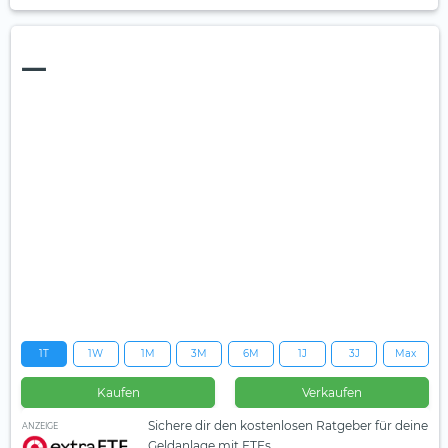
—
1T
1W
1M
3M
6M
1J
3J
Max
Kaufen
Verkaufen
Sichere dir den kostenlosen Ratgeber für deine
ANZEIGE
Geldanlage mit ETFs.