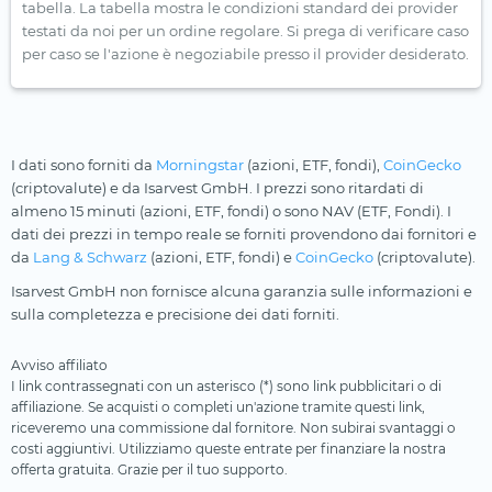
tabella. La tabella mostra le condizioni standard dei provider
testati da noi per un ordine regolare. Si prega di verificare caso
per caso se l'azione è negoziabile presso il provider desiderato.
I dati sono forniti da
Morningstar
(azioni, ETF, fondi),
CoinGecko
(criptovalute) e da Isarvest GmbH. I prezzi sono ritardati di
almeno 15 minuti (azioni, ETF, fondi) o sono NAV (ETF, Fondi). I
dati dei prezzi in tempo reale se forniti provendono dai fornitori e
da
Lang & Schwarz
(azioni, ETF, fondi) e
CoinGecko
(criptovalute).
Isarvest GmbH non fornisce alcuna garanzia sulle informazioni e
sulla completezza e precisione dei dati forniti.
Avviso affiliato
I link contrassegnati con un asterisco (*) sono link pubblicitari o di
affiliazione. Se acquisti o completi un'azione tramite questi link,
riceveremo una commissione dal fornitore. Non subirai svantaggi o
costi aggiuntivi. Utilizziamo queste entrate per finanziare la nostra
offerta gratuita. Grazie per il tuo supporto.