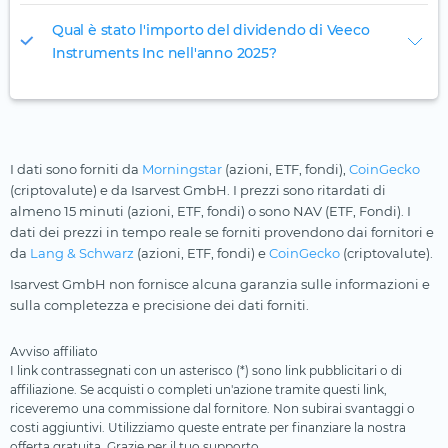
Qual è stato l'importo del dividendo di Veeco
Instruments Inc nell'anno 2025?
I dati sono forniti da
Morningstar
(azioni, ETF, fondi),
CoinGecko
(criptovalute) e da Isarvest GmbH. I prezzi sono ritardati di
almeno 15 minuti (azioni, ETF, fondi) o sono NAV (ETF, Fondi). I
dati dei prezzi in tempo reale se forniti provendono dai fornitori e
da
Lang & Schwarz
(azioni, ETF, fondi) e
CoinGecko
(criptovalute).
Isarvest GmbH non fornisce alcuna garanzia sulle informazioni e
sulla completezza e precisione dei dati forniti.
Avviso affiliato
I link contrassegnati con un asterisco (*) sono link pubblicitari o di
affiliazione. Se acquisti o completi un'azione tramite questi link,
riceveremo una commissione dal fornitore. Non subirai svantaggi o
costi aggiuntivi. Utilizziamo queste entrate per finanziare la nostra
offerta gratuita. Grazie per il tuo supporto.