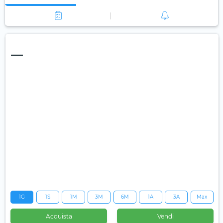
—
1G
1S
1M
3M
6M
1A
3A
Max
Acquista
Vendi