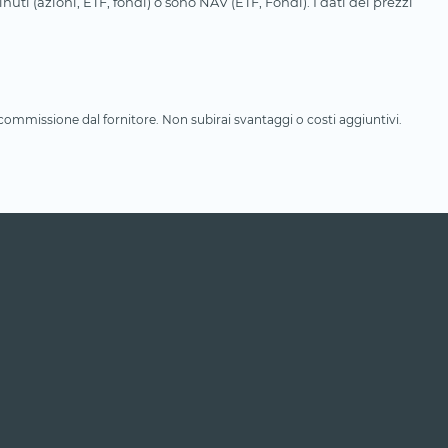
uti (azioni, ETF, fondi) o sono NAV (ETF, Fondi). I dati dei prezzi
a commissione dal fornitore. Non subirai svantaggi o costi aggiuntivi.