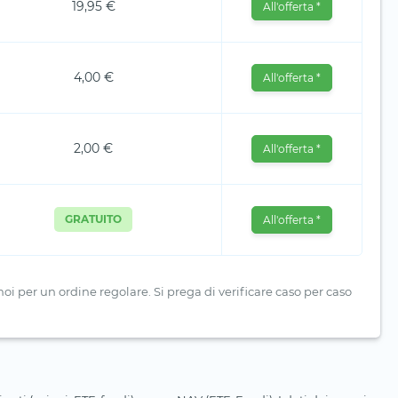
19,95 €
All'offerta *
4,00 €
All'offerta *
2,00 €
All'offerta *
GRATUITO
All'offerta *
i per un ordine regolare. Si prega di verificare caso per caso