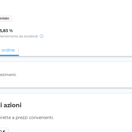
entato
5,83 %
Rendimento da dividendi
i ordine
estimenti.
 azioni
rette a prezzi convenienti.
0 €