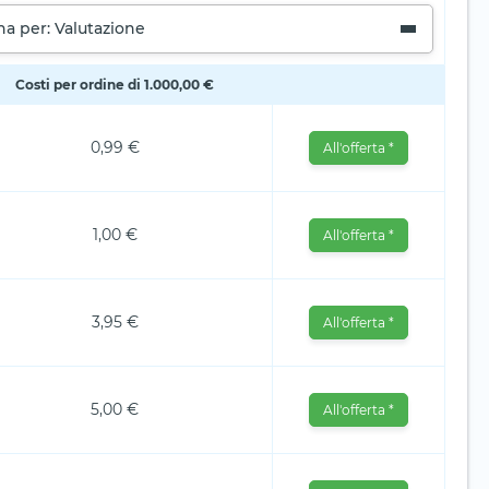
na per: Valutazione
Costi per ordine di 1.000,00 €
0,99 €
All'offerta *
1,00 €
All'offerta *
3,95 €
All'offerta *
5,00 €
All'offerta *