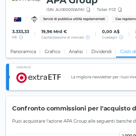
APA Group
ISIN:
AU000000APA1
Ticker:
PJZ
Servizi di pubblica utilità regolamentati
Gas regolam
3.333,33
19,96 Mrd €
0,00 A$
P/E
Capitalizzazione di mercato
Guadagni
Panoramica
Grafico
Analisi
Dividendi
Costi d
ANNUNCIO
La migliore newsletter per i tuoi inv
Confronto commissioni per l'acquisto di
Puoi acquistare l'azione APA Group alle seguenti banche di
1.000,0