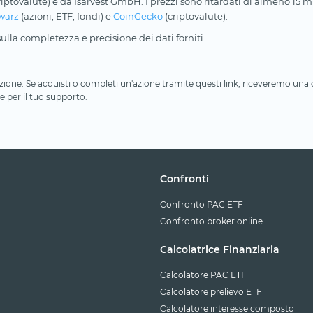
riptovalute) e da Isarvest GmbH. I prezzi sono ritardati di almeno 15 min
warz
(azioni, ETF, fondi) e
CoinGecko
(criptovalute).
lla completezza e precisione dei dati forniti.
iliazione. Se acquisti o completi un'azione tramite questi link, riceveremo un
e per il tuo supporto.
Confronti
Confronto PAC ETF
Confronto broker online
Calcolatrice Finanziaria
Calcolatore PAC ETF
Calcolatore prelievo ETF
Calcolatore interesse composto