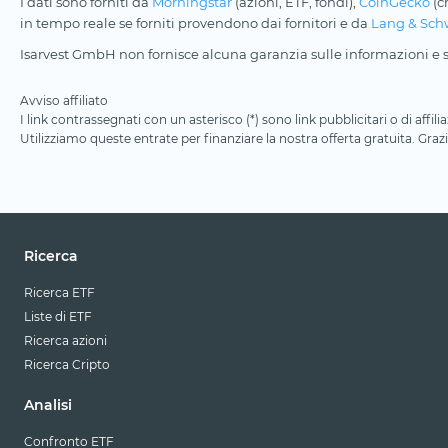
I dati sono forniti da
Morningstar
(azioni, ETF, fondi),
CoinGecko
(c
in tempo reale se forniti provendono dai fornitori e da
Lang & Sch
Isarvest GmbH non fornisce alcuna garanzia sulle informazioni e su
Avviso affiliato
I link contrassegnati con un asterisco (*) sono link pubblicitari o di aff
Utilizziamo queste entrate per finanziare la nostra offerta gratuita. Grazi
Ricerca
Ricerca ETF
Liste di ETF
Ricerca azioni
Ricerca Cripto
Analisi
Confronto ETF