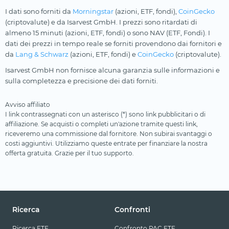
I dati sono forniti da
Morningstar
(azioni, ETF, fondi),
CoinGecko
(criptovalute) e da Isarvest GmbH. I prezzi sono ritardati di
almeno 15 minuti (azioni, ETF, fondi) o sono NAV (ETF, Fondi). I
dati dei prezzi in tempo reale se forniti provendono dai fornitori e
da
Lang & Schwarz
(azioni, ETF, fondi) e
CoinGecko
(criptovalute).
Isarvest GmbH non fornisce alcuna garanzia sulle informazioni e
sulla completezza e precisione dei dati forniti.
Avviso affiliato
I link contrassegnati con un asterisco (*) sono link pubblicitari o di
affiliazione. Se acquisti o completi un'azione tramite questi link,
riceveremo una commissione dal fornitore. Non subirai svantaggi o
costi aggiuntivi. Utilizziamo queste entrate per finanziare la nostra
offerta gratuita. Grazie per il tuo supporto.
Ricerca
Confronti
Ricerca ETF
Confronto PAC ETF