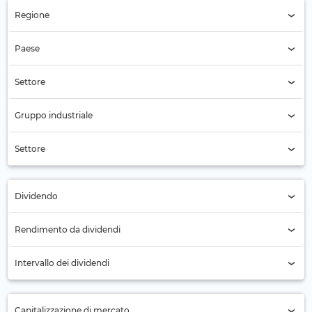
Regione
Regione (Tutti)
Paese
Australia (596)
Settore
Settore (Tutti)
Gruppo industriale
Gruppo industriale (Tutti)
Settore
Settore (Tutti)
Dividendo
Tutti
Rendimento da dividendi
No (406)
Intervallo dei dividendi
Sì (190)
Annuale (18)
Capitalizzazione di mercato