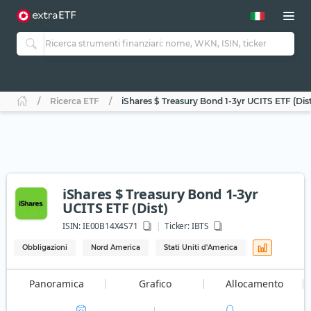
Ricerca ETF
iShares $ Treasury Bond 1-3yr UCITS ETF (Dist
iShares $ Treasury Bond 1-3yr
UCITS ETF (Dist)
ISIN:
IE00B14X4S71
Ticker:
IBTS
Obbligazioni
Nord America
Stati Uniti d'America
Panoramica
Grafico
Allocamento