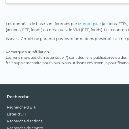
Les données de base sont fournies par
Morningstar
(actions, ETFs,
(actions, ETF, fonds) ou des cours de VNI (ETF, fonds). Les cours en
Isarvest GmbH ne garantit pas les informations présentées et ne 
Remarque sur l'affiliation
Les liens marqués d'un astérisque (*) sont des liens publicitaires ou des
frais supplémentaire pour vous. Nous utilisons ces revenus pour financ
Recherche
Recherche d’ETF
Listes d'ETF
Recherche d’actions
Recherche de crypto