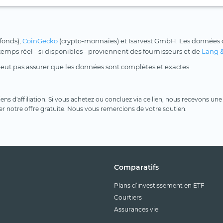
 fonds),
CoinGecko
(crypto-monnaies) et Isarvest GmbH. Les données d
 temps réel - si disponibles - proviennent des fournisseurs et de
Lang 
peut pas assurer que les données sont complètes et exactes.
 liens d'affiliation. Si vous achetez ou concluez via ce lien, nous recevons 
er notre offre gratuite. Nous vous remercions de votre soutien.
Comparatifs
Plans d’investissement en ETF
Courtiers
Assurances vie