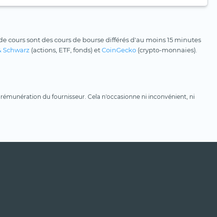
e cours sont des cours de bourse différés d'au moins 15 minutes
& Schwarz
(actions, ETF, fonds) et
CoinGecko
(crypto-monnaies).
une rémunération du fournisseur. Cela n'occasionne ni inconvénient, ni