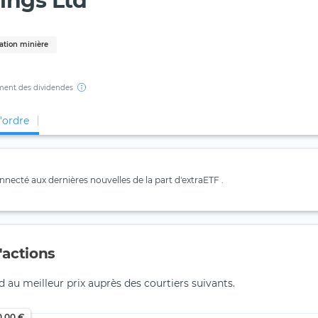
ings Ltd
tation minière
ent des dividendes
d'ordre
necté aux dernières nouvelles de la part d'extraETF .
actions
 au meilleur prix auprès des courtiers suivants.
0,00 €