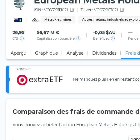
European Metals Hold
ISIN :
VGG3191T1021
Ticker :
VGG3191T1021
Métaux et mines
Autres métaux industriels et exploi
26,95
56,67 M €
-0,05 $AU
—
C/B
Capitalisation boursière
Bénéfices
Rendem
Aperçu
Graphique
Analyse
Dividendes
Frais 
ANNONCE
Ne manquez plus rien en restant con
Comparaison des frais de commande d'
Vous pouvez acheter l'action European Metals Holdings Ltd
1 00