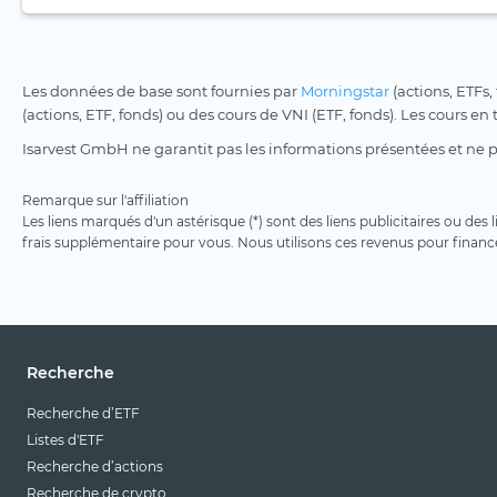
Les données de base sont fournies par
Morningstar
(actions, ETFs,
(actions, ETF, fonds) ou des cours de VNI (ETF, fonds). Les cours en
Isarvest GmbH ne garantit pas les informations présentées et ne 
Remarque sur l'affiliation
Les liens marqués d'un astérisque (*) sont des liens publicitaires ou des
frais supplémentaire pour vous. Nous utilisons ces revenus pour financ
Recherche
Recherche d’ETF
Listes d'ETF
Recherche d’actions
Recherche de crypto