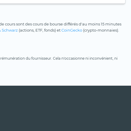
e cours sont des cours de bourse différés d'au moins 15 minutes
& Schwarz
(actions, ETF, fonds) et
CoinGecko
(crypto-monnaies).
une rémunération du fournisseur. Cela n'occasionne ni inconvénient, ni