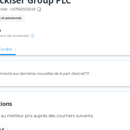
ckiser Group PLC
icker :
US7562552049
 et personnels
%
ent des dividendes
d'ordre
necté aux dernières nouvelles de la part d'extraETF .
tions
u meilleur prix auprès des courtiers suivants.
0 €