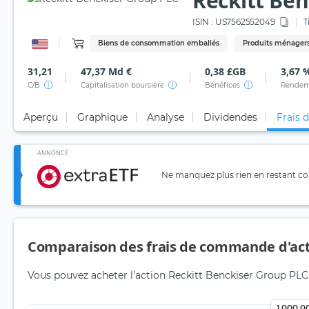
Reckitt Ben
ISIN :
US7562552049
T
Biens de consommation emballés
Produits ménagers
31,21
47,37 Md €
0,38 £GB
3,67 
C/B
Capitalisation boursière
Bénéfices
Rendem
Aperçu
Graphique
Analyse
Dividendes
Frais 
ANNONCE
Ne manquez plus rien en restant con
Comparaison des frais de commande d'ac
Vous pouvez acheter l'action Reckitt Benckiser Group PLC a
1 000,0