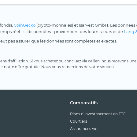
 fonds),
CoinGecko
(crypto-monnaies) et Isarvest GmbH. Les données d
 temps réel - si disponibles - proviennent des fournisseurs et de
Lang 
peut pas assurer que les données sont complètes et exactes.
 liens d'affiliation. Si vous achetez ou concluez via ce lien, nous recevons 
er notre offre gratuite. Nous vous remercions de votre soutien.
Comparatifs
Plans d’investissement en ETF
Courtiers
Assurances vie