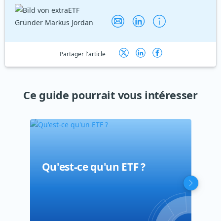
Partager l'article
Ce guide pourrait vous intéresser
Qu'est-ce qu'un ETF ?
Qu'
Qu'