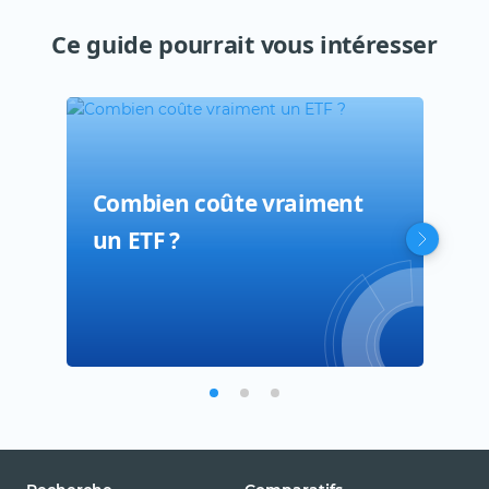
Ce guide pourrait vous intéresser
Combien coûte vraiment
Qu'
Com
un ETF ?
d'i
en 