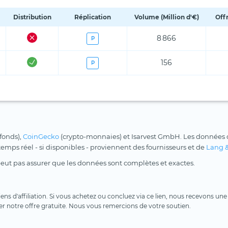
Distribution
Réplication
Volume (Million d'€)
Off
8 866
P
156
P
 fonds),
CoinGecko
(crypto-monnaies) et Isarvest GmbH. Les données d
 temps réel - si disponibles - proviennent des fournisseurs et de
Lang 
peut pas assurer que les données sont complètes et exactes.
 liens d'affiliation. Si vous achetez ou concluez via ce lien, nous recevons 
er notre offre gratuite. Nous vous remercions de votre soutien.