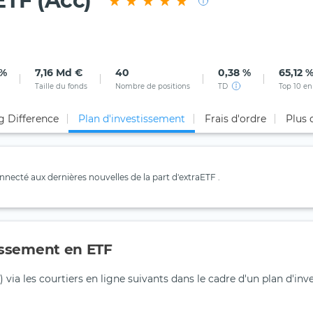
ETF (Acc)
 %
7,16 Md €
40
0,38 %
65,12 
Taille du fonds
Nombre de positions
TD
Top 10 en
g Difference
Plan d'investissement
Frais d'ordre
Plus 
necté aux dernières nouvelles de la part d'extraETF .
tissement en ETF
) via les courtiers en ligne suivants dans le cadre d'un plan d