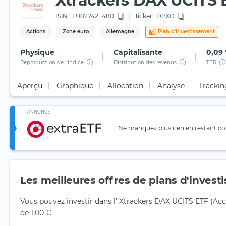
Xtrackers DAX UCITS 
ISIN :
LU0274211480
Ticker :
DBXD
Actions
Zone euro
Allemagne
Plan d'investissement
Physique
Capitalisante
0,09
Reproduction de l'indice
Distribution des revenus
TER
Aperçu
Graphique
Allocation
Analyse
Trackin
ANNONCE
Ne manquez plus rien en restant con
Les meilleures offres de plans d'inves
Vous pouvez investir dans l' Xtrackers DAX UCITS ETF (Acc
de 1,00 €