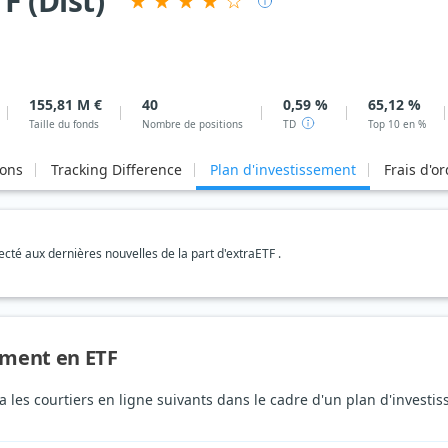
F (Dist)
155,81 M €
40
0,59 %
65,12 %
Taille du fonds
Nombre de positions
TD
Top 10 en %
ions
Tracking Difference
Plan d'investissement
Frais d'o
té aux dernières nouvelles de la part d'extraETF .
sement en ETF
via les courtiers en ligne suivants dans le cadre d'un plan d'inves