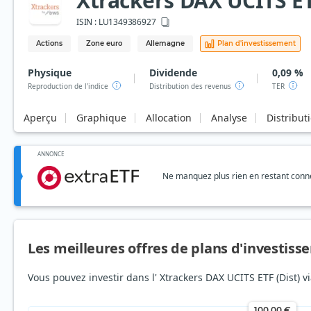
Xtrackers DAX UCITS ET
ISIN :
LU1349386927
Actions
Zone euro
Allemagne
Plan d'investissement
Physique
Dividende
0,09 %
Reproduction de l'indice
Distribution des revenus
TER
Aperçu
Graphique
Allocation
Analyse
Distribut
ANNONCE
Ne manquez plus rien en restant connec
Les meilleures offres de plans d'investis
Vous pouvez investir dans l' Xtrackers DAX UCITS ETF (Dist) 
100,00 €