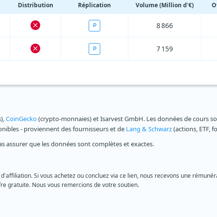
Distribution
Réplication
Volume (Million d'€)
O
8 866
P
7 159
P
s),
CoinGecko
(crypto-monnaies) et Isarvest GmbH. Les données de cours sont
ponibles - proviennent des fournisseurs et de
Lang & Schwarz
(actions, ETF, f
as assurer que les données sont complètes et exactes.
 d'affiliation. Si vous achetez ou concluez via ce lien, nous recevons une rémunéra
re gratuite. Nous vous remercions de votre soutien.