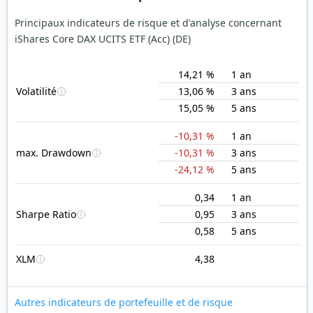
Principaux indicateurs de risque et d'analyse concernant
iShares Core DAX UCITS ETF (Acc) (DE)
14,21 %
1 an
Volatilité
13,06 %
3 ans
15,05 %
5 ans
-10,31 %
1 an
max. Drawdown
-10,31 %
3 ans
-24,12 %
5 ans
0,34
1 an
Sharpe Ratio
0,95
3 ans
0,58
5 ans
XLM
4,38
Autres indicateurs de portefeuille et de risque