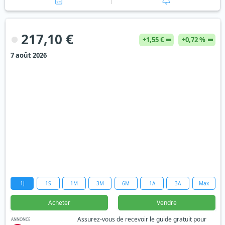
217,10 €
+1,55 €
+0,72 %
7 août 2026
1J
1S
1M
3M
6M
1A
3A
Max
Acheter
Vendre
Assurez-vous de recevoir le guide gratuit pour
ANNONCE