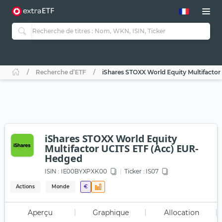
Recherche d’ETF
iShares STOXX World Equity Multifacto
iShares STOXX World Equity
Multifactor UCITS ETF (Acc) EUR-
Hedged
ISIN :
IE00BYXPXK00
Ticker :
IS07
Actions
Monde
€
Aperçu
Graphique
Allocation