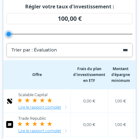
Régler votre taux d'investissement :
100,00 €
Trier par : Évaluation
Frais du plan
Montant
Offre
d'investissement
d'épargne
d
en ETF
minimum
Scalable Capital
0,00 €
1,00 €
Lire le rapport complet
Trade Republic
0,00 €
1,00 €
Lire le rapport complet