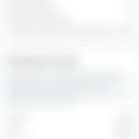
Positions obligataires
0
Trésorerie et autres positions
27
% du patrimoine dans les 10 premières positions
26,74 %
Capitalisation boursière
Ici, vous pouvez voir la répartition en pourcentage du
iShares STOXX World Equity Multifactor UCITS ETF (Acc)
EUR-Hedged selon la capitalisation boursière. La
capitalisation boursière reflète la valeur boursière actuelle
d'une entreprise cotée en bourse.
Très forte
36,13 %
Forte
38,50 %