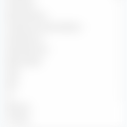
Treynor Ratio
—
Ratio d'information
—
Corrélation avec l'indice de référence
—
Capture Ratio Up
—
Capture Ratio Down
—
Batting Average
—
Alpha
—
Beta
—
2
—
R
Benchmark
À la date du