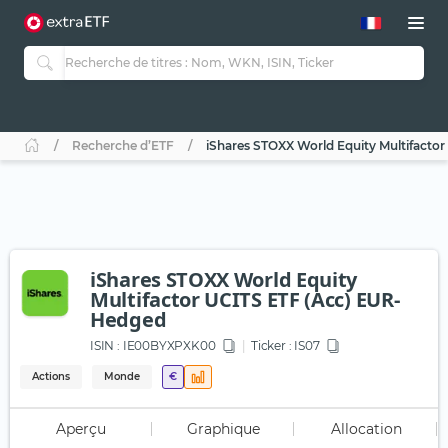
Recherche d’ETF
iShares STOXX World Equity Multifacto
iShares STOXX World Equity
Multifactor UCITS ETF (Acc) EUR-
Hedged
ISIN :
IE00BYXPXK00
Ticker :
IS07
Actions
Monde
€
Aperçu
Graphique
Allocation