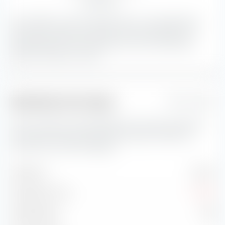
Type d'actions
Avec 27,89 %, les actions Blend avec une capitalisation
boursière grandes constituent la plus grande part du
portefeuille.
Les actions Blend sont une combinaison
d'actions Value et Growth
Indicateurs de risque
1 Jahr
Vous trouverez ici des indicateurs de risque importants
concernant iShares STOXX World Equity Multifactor
UCITS ETF (Acc) EUR-Hedged.
Volatilité
11,47 %
Drawdown max.
-7,47 %
Sharpe Ratio
1,30