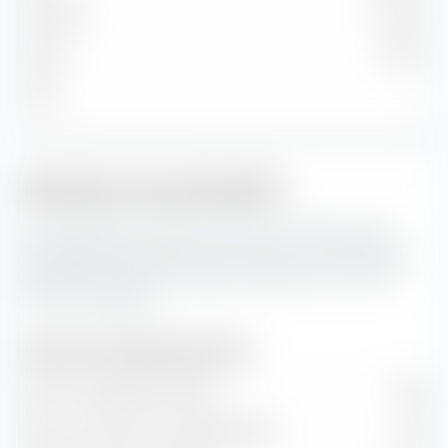
Moyenne
24,43 %
Faible
0,94 %
Micro
—
Indicateurs de portefeuille
Ceci représente les prévisions pour les indicateurs de
portefeuille ainsi que les taux de valeur et de croissance
de iShares STOXX World Equity Multifactor UCITS ETF
(Acc) EUR-Hedged.
Indicateurs de portefeuille (prévision)
Ratio cours/bénéfice (PER)
13,25
Ratio cours/valeur comptable (P/B)
2,73