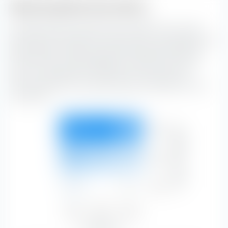
Style de gestion des actions
La "Boîte de style de placement extraETF" est un outil
extrêmement utile pour la construction de portefeuille. La
boîte classe le iShares STOXX World Equity Multifactor
UCITS ETF (Acc) EUR-Hedged le long de l'axe vertical
selon la capitalisation boursière, et le long de l'axe
horizontal selon les caractéristiques de substance et de
croissance.
Forte
Capitalisation boursière
25,94 %
27,89 %
20,80 %
74,63 %
Moyen
10,37 %
7,93 %
6,14 %
24,43 %
Faible
0,85 %
—
0,09 %
0,94 %
Value
Blend
Growth
37,16 %
35,82 %
27,02 %