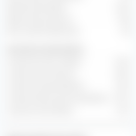
Rendement des dividendes
2,00 %
Rapport prix/flux de trésorerie
10,69
Ratio cours/chiffre d'affaires (P/S)
1,66
Taux de valeur et de croissance (prévision)
Croissance de la valeur comptable
6,26 %
Croissance du flux de trésorerie
8,60 %
Croissance historique des bénéfices
8,01 %
Croissance estimée à long terme des bénéfices
10,71 %
Croissance du chiffre d'affaires
6,71 %