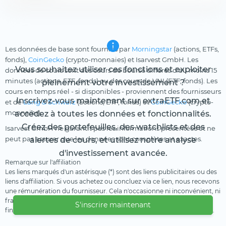
Les données de base sont fournies par
Morningstar
(actions, ETFs,
fonds),
CoinGecko
(crypto-monnaies) et Isarvest GmbH. Les
Vous souhaitez utiliser ces fonctions et exploiter
données de cours sont des cours de bourse différés d'au moins 15
minutes (actions, ETF, fonds) ou des cours de VNI (ETF, fonds). Les
pleinement votre investissement ?
cours en temps réel - si disponibles - proviennent des fournisseurs
Inscrivez-vous maintenant sur extraETF.com et
et de
Lang & Schwarz
(actions, ETF, fonds) et
CoinGecko
(crypto-
monnaies).
accédez à toutes les données et fonctionnalités.
Créez des portefeuilles, des watchlists et des
Isarvest GmbH ne garantit pas les informations présentées et ne
peut pas assurer que les données sont complètes et exactes.
alertes de cours, et utilisez notre analyse
d'investissement avancée.
Remarque sur l'affiliation
Les liens marqués d'un astérisque (*) sont des liens publicitaires ou des
liens d'affiliation. Si vous achetez ou concluez via ce lien, nous recevons
une rémunération du fournisseur. Cela n'occasionne ni inconvénient, ni
frais supplémentaire pour vous. Nous utilisons ces revenus pour
S'inscrire maintenant
financer notre offre gratuite. Nous vous remercions de votre soutien.