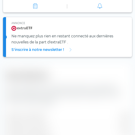
ANNONCE
Ne manquez plus rien en restant connecté aux dernières
nouvelles de la part d'extraETF .
S'inscrire à notre newsletter !
Diversification
Vous trouverez ici le nombre de valeurs composants
l'indice iShares STOXX World Equity Multifactor UCITS
ETF (Acc) EUR-Hedged.
Valeurs contenues
330
Positions en actions
303