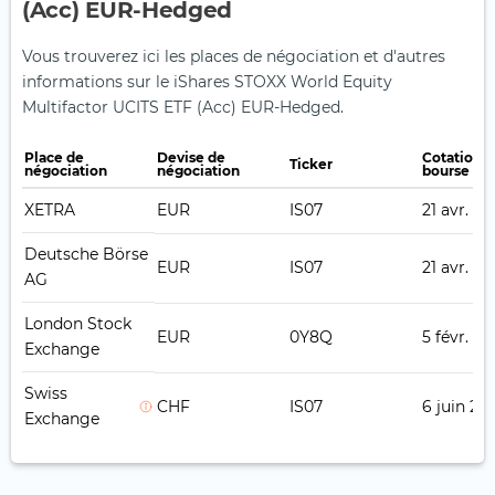
(Acc) EUR-Hedged
Vous trouverez ici les places de négociation et d'autres
informations sur le iShares STOXX World Equity
Multifactor UCITS ETF (Acc) EUR-Hedged.
Place de
Devise de
Cotation 
Ticker
négociation
négociation
bourse
XETRA
EUR
IS07
21 avr. 20
Deutsche Börse
EUR
IS07
21 avr. 20
AG
London Stock
EUR
0Y8Q
5 févr. 20
Exchange
Swiss
CHF
IS07
6 juin 20
Exchange