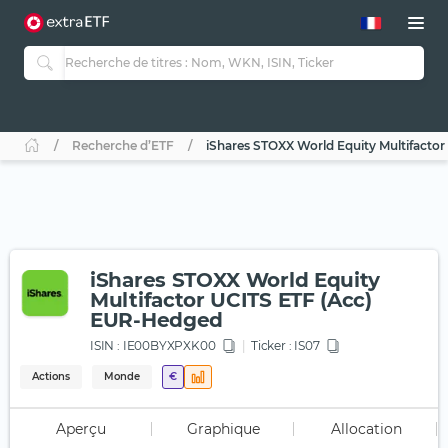
Recherche d’ETF
iShares STOXX World Equity Multifacto
iShares STOXX World Equity
Multifactor UCITS ETF (Acc)
EUR-Hedged
ISIN :
IE00BYXPXK00
Ticker :
IS07
Actions
Monde
€
Aperçu
Graphique
Allocation