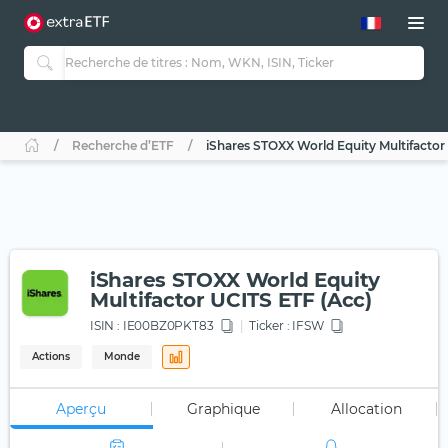
Recherche d’ETF
iShares STOXX World Equity Multifactor
iShares STOXX World Equity
Multifactor UCITS ETF (Acc)
ISIN :
IE00BZ0PKT83
Ticker :
IFSW
Actions
Monde
Aperçu
Graphique
Allocation