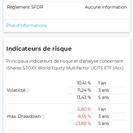
Règlement SFDR
Aucune information
Plus d'informations
Indicateurs de risque
Principaux indicateurs de risque et d'analyse concernant
iShares STOXX World Equity Multifactor UCITS ETF (Acc)
10,41 %
1 an
Volatilité
11,24 %
3 ans
13,43 %
5 ans
-5,80 %
1 an
max. Drawdown
-8,55 %
3 ans
-23,88 %
5 ans