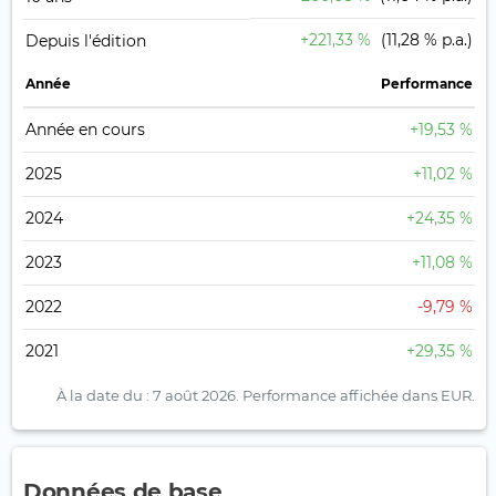
+221,33 %
(11,28 % p.a.)
Depuis l'édition
Année
Performance
Année en cours
+19,53 %
2025
+11,02 %
2024
+24,35 %
2023
+11,08 %
2022
-9,79 %
2021
+29,35 %
À la date du : 7 août 2026.
Performance affichée dans EUR.
Données de base