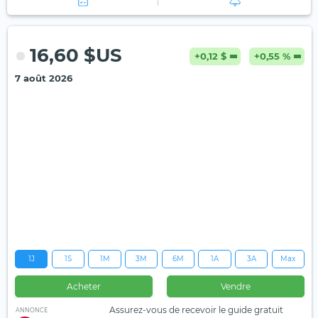
16,60 $US
+0,12 $
+0,55 %
7 août 2026
1J
1S
1M
3M
6M
1A
3A
Max
Acheter
Vendre
Assurez-vous de recevoir le guide gratuit
ANNONCE