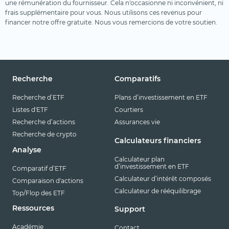
une rémunération du fournisseur. Cela n'occasionne ni inconvénient, ni
frais supplémentaire pour vous. Nous utilisons ces revenus pour
financer notre offre gratuite. Nous vous remercions de votre soutien.
Recherche
Comparatifs
Recherche d’ETF
Plans d’investissement en ETF
Listes d'ETF
Courtiers
Recherche d’actions
Assurances vie
Recherche de crypto
Calculateurs financiers
Analyse
Calculateur plan
d’investissement en ETF
Comparatif d’ETF
Calculateur d’intérêt composés
Comparaison d'actions
Calculateur de rééquilibrage
Top/Flop des ETF
Ressources
Support
Académie
Contact