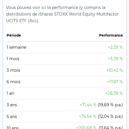
Vous pouvez voir ici la performance (y compris la
distribution) de iShares STOXX World Equity Multifactor
UCITS ETF (Acc).
Période
Performance
1 semaine
+2,39 %
1 mois
+3,78 %
3 mois
+10,42 %
6 mois
+17,87 %
1 an
+28,78 %
3 ans
+71,44 %
(19,69 % p.a.)
+76,54 %
(12,04 % p.a.)
5 ans
+200,68 %
(11,64 % p.a.)
10 ans