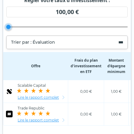
Régler votre taux d'investissement :
100,00 €
Trier par : Évaluation
Frais du plan
Montant
Offre
d'investissement
d'épargne
d
en ETF
minimum
Scalable Capital
0,00 €
1,00 €
Lire le rapport complet
Trade Republic
0,00 €
1,00 €
Lire le rapport complet