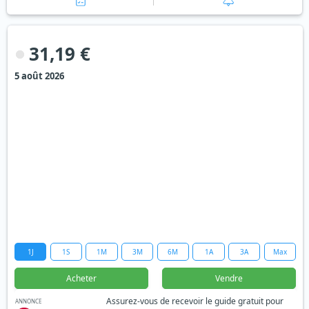
31,19 €
5 août 2026
1J
1S
1M
3M
6M
1A
3A
Max
Acheter
Vendre
Assurez-vous de recevoir le guide gratuit pour
ANNONCE