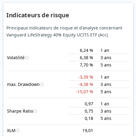
Indicateurs de risque
Principaux indicateurs de risque et d'analyse concernant
Vanguard LifeStrategy 40% Equity UCITS ETF (Acc)
6,24 %
1 an
Volatilité
6,38 %
3 ans
7,70 %
5 ans
-3,39 %
1 an
max. Drawdown
-4,38 %
3 ans
-15,07 %
5 ans
0,97
1 an
Sharpe Ratio
0,75
3 ans
0,18
5 ans
XLM
19,01