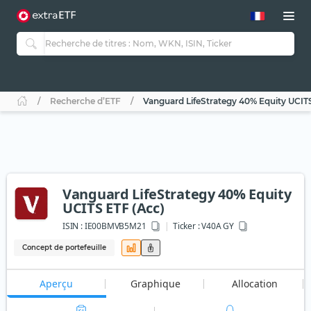
Recherche d’ETF
Vanguard LifeStrategy 40% Equity UCIT
Vanguard LifeStrategy 40% Equity
UCITS ETF (Acc)
ISIN :
IE00BMVB5M21
Ticker :
V40A GY
Concept de portefeuille
Aperçu
Graphique
Allocation