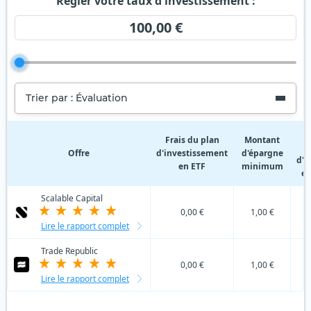
Régler votre taux d'investissement :
100,00 €
Trier par : Évaluation
F
Frais du plan
Montant
Offre
d'investissement
d'épargne
d'i
en ETF
minimum
en
Scalable Capital
0,00 €
1,00 €
Lire le rapport complet
Trade Republic
0,00 €
1,00 €
Lire le rapport complet