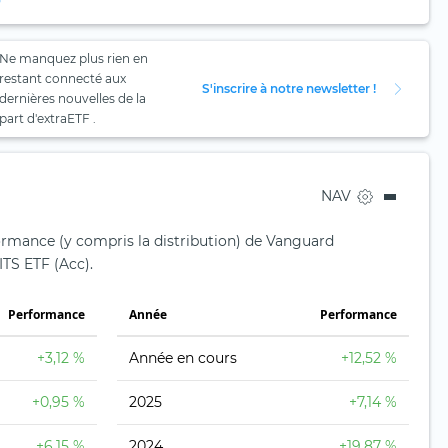
Ne manquez plus rien en
restant connecté aux
S'inscrire à notre newsletter !
dernières nouvelles de la
part d'extraETF .
NAV
formance (y compris la distribution) de Vanguard
TS ETF (Acc).
Performance
Année
Performance
+3,12 %
Année en cours
+12,52 %
+0,95 %
2025
+7,14 %
+6,15 %
2024
+19,87 %