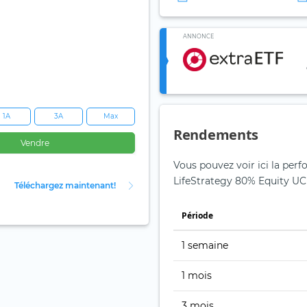
ANNONCE
1A
3A
Max
Rendements
Vendre
Vous pouvez voir ici la per
LifeStrategy 80% Equity UCI
Téléchargez maintenant!
Période
1 semaine
1 mois
3 mois