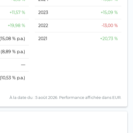
+11,57 %
2023
+15,09 %
+19,98 %
2022
-13,00 %
(15,08 % p.a.)
2021
+20,73 %
(8,89 % p.a.)
—
(10,53 % p.a.)
À la date du : 5 août 2026.
Performance affichée dans EUR.