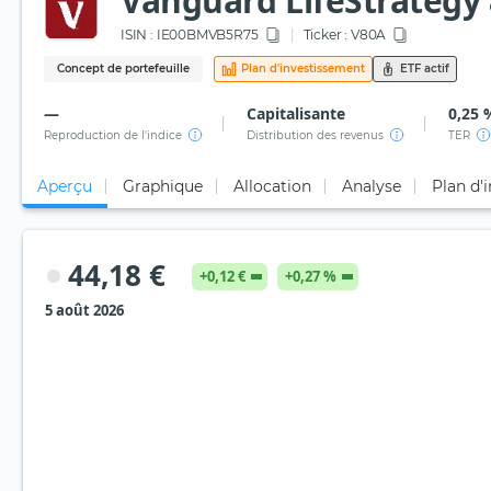
Vanguard LifeStrategy 
ISIN :
IE00BMVB5R75
Ticker :
V80A
Concept de portefeuille
Plan d'investissement
ETF actif
—
Capitalisante
0,25 
Reproduction de l'indice
Distribution des revenus
TER
Aperçu
Graphique
Allocation
Analyse
Plan d'
44,18 €
+0,12 €
+0,27 %
5 août 2026