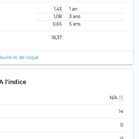
1,43
1 an
1,08
3 ans
0,65
5 ans
18,37
euille et de risque
 l'indice
N/A
(1)
14
0
0