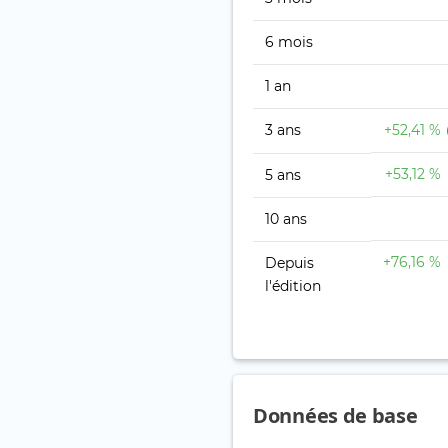
6 mois
1 an
3 ans
+52,41 %
+53,12 %
5 ans
10 ans
+76,16 %
Depuis
l'édition
Données de base