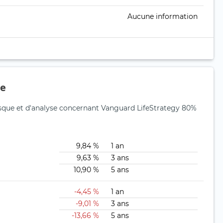
Aucune information
ue
isque et d'analyse concernant Vanguard LifeStrategy 80%
9,84 %
1 an
9,63 %
3 ans
10,90 %
5 ans
-4,45 %
1 an
-9,01 %
3 ans
-13,66 %
5 ans