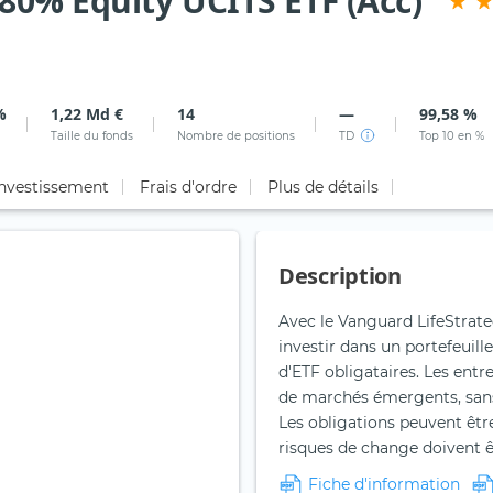
80% Equity UCITS ETF (Acc)
%
1,22 Md €
14
—
99,58 %
Taille du fonds
Nombre de positions
TD
Top 10 en %
investissement
Frais d'ordre
Plus de détails
Description
Avec le Vanguard LifeStrate
investir dans un portefeui
d'ETF obligataires. Les entr
de marchés émergents, sans 
Les obligations peuvent être
risques de change doivent ê
Fiche d'information