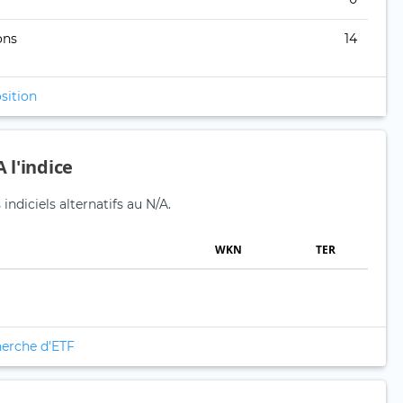
ons
14
sition
 l'indice
indiciels alternatifs au N/A.
WKN
TER
herche d'ETF