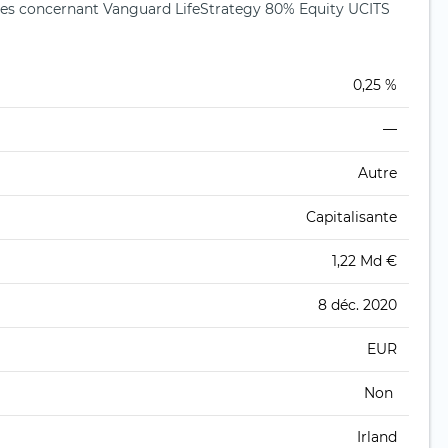
es concernant Vanguard LifeStrategy 80% Equity UCITS
0,25 %
—
Autre
Capitalisante
1,22 Md €
8 déc. 2020
EUR
Non
Irland