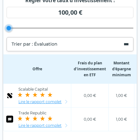
Régler votre taux d'investissement :
100,00 €
Trier par : Évaluation
Frais du plan
Montant
Offre
d'investissement
d'épargne
d
en ETF
minimum
Scalable Capital
0,00 €
1,00 €
Lire le rapport complet
Trade Republic
0,00 €
1,00 €
Lire le rapport complet