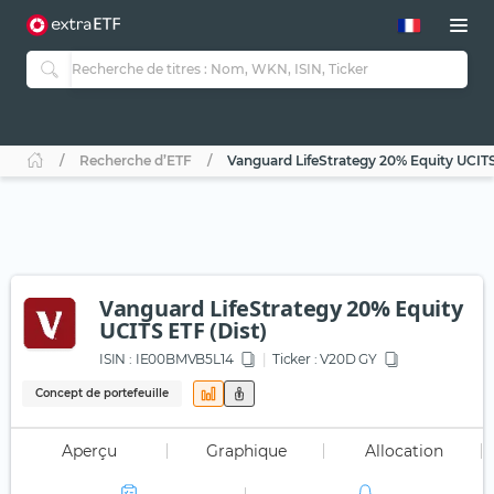
Recherche d’ETF
Vanguard LifeStrategy 20% Equity UCITS
Vanguard LifeStrategy 20% Equity
UCITS ETF (Dist)
ISIN :
IE00BMVB5L14
Ticker :
V20D GY
Concept de portefeuille
Aperçu
Graphique
Allocation