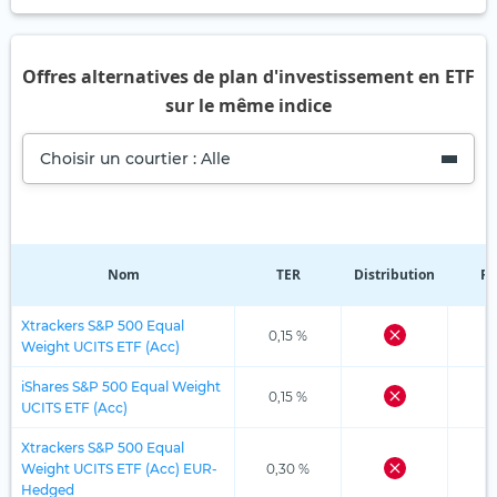
Offres alternatives de plan d'investissement en ETF
sur le même indice
Choisir un courtier : Alle
Nom
TER
Distribution
Ré
Xtrackers S&P 500 Equal
0,15 %
Weight UCITS ETF (Acc)
iShares S&P 500 Equal Weight
0,15 %
UCITS ETF (Acc)
Xtrackers S&P 500 Equal
Weight UCITS ETF (Acc) EUR-
0,30 %
Hedged