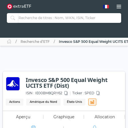
Recherche d’ETF
Invesco S&P 500 Equal Weight UCITS ETF
Invesco S&P 500 Equal Weight
UCITS ETF (Dist)
ISIN :
IE00BM8QRY62
Ticker :
SPED
Actions
Amérique du Nord
États-Unis
Aperçu
Graphique
Allocation