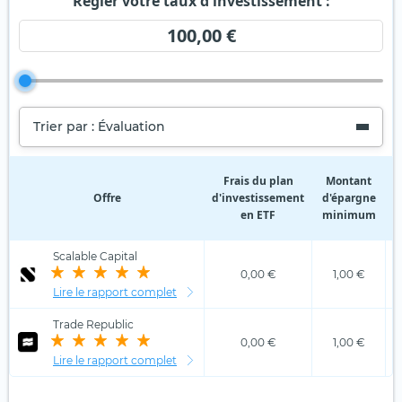
Régler votre taux d'investissement :
100,00 €
Trier par : Évaluation
Frais du plan
Montant
Offre
d'investissement
d'épargne
d
en ETF
minimum
Scalable Capital
0,00 €
1,00 €
Lire le rapport complet
Trade Republic
0,00 €
1,00 €
Lire le rapport complet