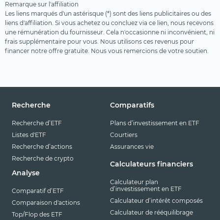
Remarque sur l'affiliation
Les liens marqués d'un astérisque (*) sont des liens publicitaires ou des
liens d'affiliation. Si vous achetez ou concluez via ce lien, nous recevons
une rémunération du fournisseur. Cela n'occasionne ni inconvénient, ni
frais supplémentaire pour vous. Nous utilisons ces revenus pour
financer notre offre gratuite. Nous vous remercions de votre soutien.
Recherche
Comparatifs
Recherche d’ETF
Plans d’investissement en ETF
Listes d'ETF
Courtiers
Recherche d’actions
Assurances vie
Recherche de crypto
Calculateurs financiers
Analyse
Calculateur plan
d’investissement en ETF
Comparatif d’ETF
Calculateur d’intérêt composés
Comparaison d'actions
Calculateur de rééquilibrage
Top/Flop des ETF