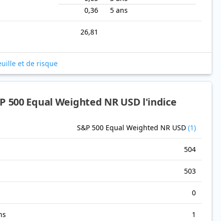
0,36
5 ans
26,81
uille et de risque
P 500 Equal Weighted NR USD l'indice
S&P 500 Equal Weighted NR USD
(1)
504
503
0
ns
1