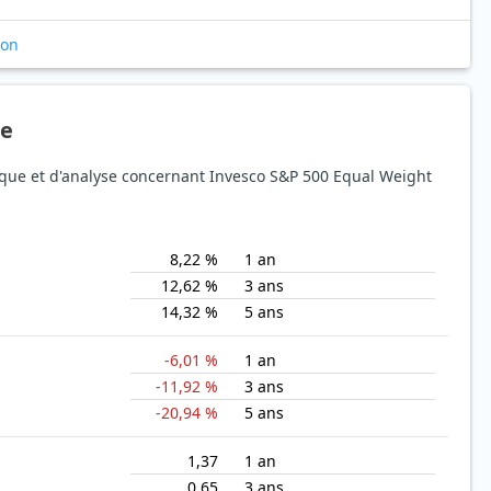
ion
ue
sque et d'analyse concernant Invesco S&P 500 Equal Weight
8,22 %
1 an
12,62 %
3 ans
14,32 %
5 ans
-6,01 %
1 an
-11,92 %
3 ans
-20,94 %
5 ans
1,37
1 an
0,65
3 ans