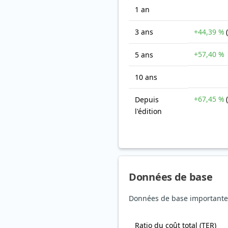
1 an
3 ans
+44,39 %
+57,40 %
5 ans
10 ans
+67,45 %
Depuis
l'édition
Données de base
Données de base importantes
Ratio du coût total (TER)