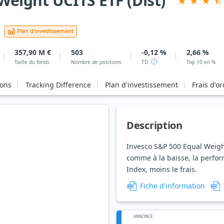
Weight UCITS ETF (Dist)
Plan d'investissement
357,90 M €
503
-0,12 %
2,66 %
Taille du fonds
Nombre de positions
TD
Top 10 en %
ions
Tracking Difference
Plan d'investissement
Frais d'o
Description
Invesco S&P 500 Equal Weight
comme à la baisse, la perfo
Index, moins le frais.
Fiche d'information
ANNONCE