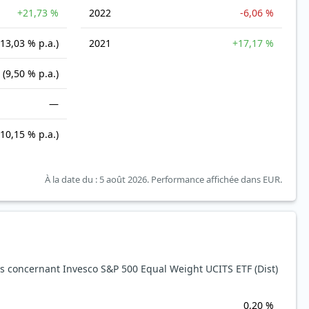
+21,73 %
2022
-6,06 %
(13,03 % p.a.)
2021
+17,17 %
(9,50 % p.a.)
—
(10,15 % p.a.)
À la date du : 5 août 2026.
Performance affichée dans EUR.
 concernant Invesco S&P 500 Equal Weight UCITS ETF (Dist)
0,20 %