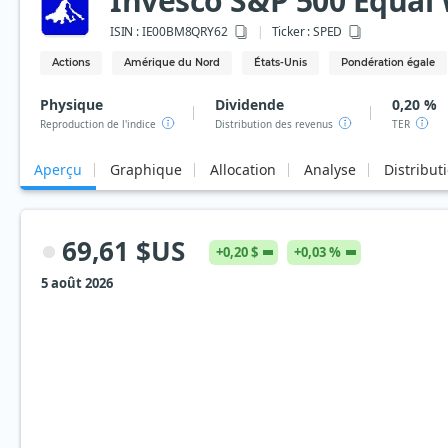
Invesco S&P 500 Equal 
ISIN :
IE00BM8QRY62
Ticker :
SPED
Actions
Amérique du Nord
États-Unis
Pondération égale
Physique
Dividende
0,20 %
Reproduction de l'indice
Distribution des revenus
TER
Aperçu
Graphique
Allocation
Analyse
Distribut
69,61 $US
+0,20 $
+0,03 %
5 août 2026