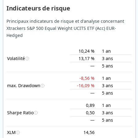
Indicateurs de risque
Principaux indicateurs de risque et d'analyse concernant
Xtrackers S&P 500 Equal Weight UCITS ETF (Acc) EUR-
Hedged
10,24 %
1 an
Volatilité
13,17 %
3 ans
—
5 ans
-8,56 %
1 an
max. Drawdown
-16,09 %
3 ans
—
5 ans
0,89
1 an
Sharpe Ratio
0,50
3 ans
—
5 ans
XLM
14,56