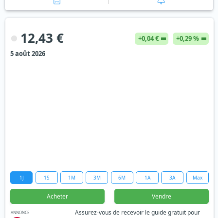
12,43 €
+0,04 €
+0,29 %
5 août 2026
1J
1S
1M
3M
6M
1A
3A
Max
Acheter
Vendre
Assurez-vous de recevoir le guide gratuit pour
ANNONCE