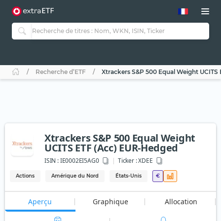
Recherche d’ETF
Xtrackers S&P 500 Equal Weight UCITS
Xtrackers S&P 500 Equal Weight
UCITS ETF (Acc) EUR-Hedged
ISIN :
IE0002EI5AG0
Ticker :
XDEE
Actions
Amérique du Nord
États-Unis
€
Aperçu
Graphique
Allocation