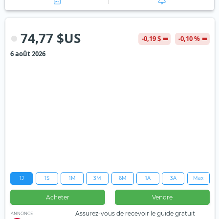
74,77 $US
-0,19 $
-0,10 %
6 août 2026
1J
1S
1M
3M
6M
1A
3A
Max
Acheter
Vendre
Assurez-vous de recevoir le guide gratuit
ANNONCE