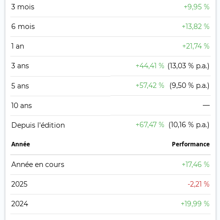
3 mois
+9,95 %
6 mois
+13,82 %
1 an
+21,74 %
3 ans
+44,41 %
(13,03 % p.a.)
+57,42 %
(9,50 % p.a.)
5 ans
—
10 ans
+67,47 %
(10,16 % p.a.)
Depuis l'édition
Année
Performance
Année en cours
+17,46 %
2025
-2,21 %
2024
+19,99 %