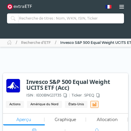
Recherche d’ETF
Invesco S&P 500 Equal Weight UCITS ET
Invesco S&P 500 Equal Weight
UCITS ETF (Acc)
ISIN :
IE00BNGJJT35
Ticker :
SPEQ
Actions
Amérique du Nord
États-Unis
Aperçu
Graphique
Allocation