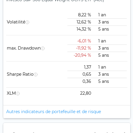
8,22 %
1 an
Volatilité
12,62 %
3 ans
14,32 %
5 ans
-6,01 %
1 an
max. Drawdown
-11,92 %
3 ans
-20,94 %
5 ans
1,37
1 an
Sharpe Ratio
0,65
3 ans
0,36
5 ans
XLM
22,80
Autres indicateurs de portefeuille et de risque