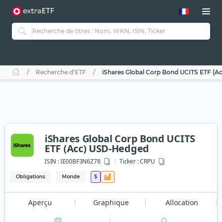
Recherche d’ETF
iShares Global Corp Bond UCITS ETF (
iShares Global Corp Bond UCITS
ETF (Acc) USD-Hedged
ISIN :
IE00BF3N6Z78
Ticker :
CRPU
Obligations
Monde
$
Aperçu
Graphique
Allocation