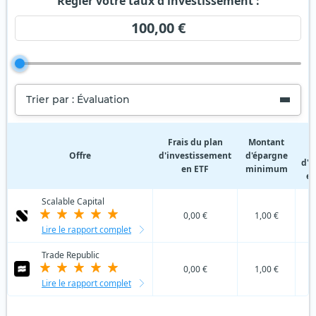
Régler votre taux d'investissement :
100,00 €
Trier par : Évaluation
F
Frais du plan
Montant
Offre
d'investissement
d'épargne
d'i
en ETF
minimum
en
Scalable Capital
0,00 €
1,00 €
Lire le rapport complet
Trade Republic
0,00 €
1,00 €
Lire le rapport complet