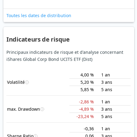
Toutes les dates de distribution
Indicateurs de risque
Principaux indicateurs de risque et d'analyse concernant
iShares Global Corp Bond UCITS ETF (Dist)
4,00 %
1 an
Volatilité
5,20 %
3 ans
5,85 %
5 ans
-2,86 %
1 an
max. Drawdown
-4,89 %
3 ans
-23,24 %
5 ans
-0,36
1 an
Sharpe Ratio
0,06
3 ans