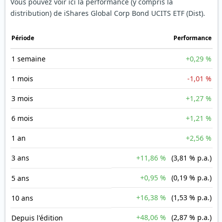
Vous pouvez voir ici la performance (y compris la
distribution) de iShares Global Corp Bond UCITS ETF (Dist).
Période
Performance
1 semaine
+0,29 %
1 mois
-1,01 %
3 mois
+1,27 %
6 mois
+1,21 %
1 an
+2,56 %
3 ans
+11,86 %
(3,81 % p.a.)
+0,95 %
(0,19 % p.a.)
5 ans
+16,38 %
(1,53 % p.a.)
10 ans
+48,06 %
(2,87 % p.a.)
Depuis l'édition