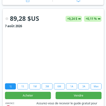
89,28 $US
+0,24 $
+0,11 %
7 août 2026
1J
1S
1M
3M
6M
1A
3A
Max
Acheter
Vendre
Assurez-vous de recevoir le guide gratuit pour
ANNONCE