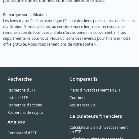
pas assurer que les données sont complètes et exactes.
Remarque sur l'affiliation
Les liens marqués d'un astérisque (*) sont des liens publicitaires ou des liens
d'affiliation. Si vous achetez ou concluez via ce lien, nous recevons une
rémunération du fournisseur. Cela n'occasionne ni inconvénient, ni frais
supplémentaire pour vous. Nous utilisons ces revenus pour financer notre
offre gratuite. Nous vous remercions de votre soutien.
Recherche
Comparatifs
Recherche d’ETF
Plans d’investissement en ETF
Listes d'ETF
Courtiers
Recherche d’actions
Assurances vie
Recherche de crypto
Calculateurs financiers
Analyse
Calculateur plan d’investissement
en ETF
Comparatif d’ETF