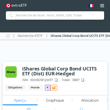
Recherche d’ETF
iShares Global Corp Bond UCITS ETF (D
iShares Global Corp Bond UCITS
ETF (Dist) EUR-Hedged
ISIN :
IE00BJSFQW37
Ticker :
36B7
Obligations
Monde
€
Aperçu
Graphique
Allocation