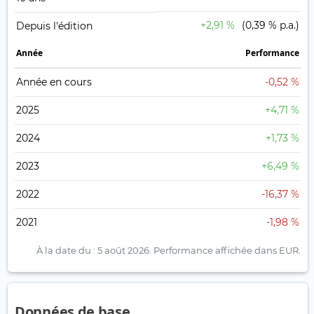
+2,91 %
(0,39 % p.a.)
Depuis l'édition
Année
Performance
Année en cours
-0,52 %
2025
+4,71 %
2024
+1,73 %
2023
+6,49 %
2022
-16,37 %
2021
-1,98 %
À la date du : 5 août 2026.
Performance affichée dans EUR.
Données de base