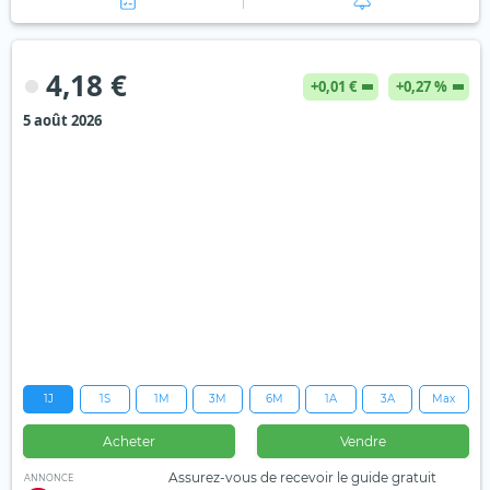
4,18 €
+0,01 €
+0,27 %
5 août 2026
1J
1S
1M
3M
6M
1A
3A
Max
Acheter
Vendre
Assurez-vous de recevoir le guide gratuit
ANNONCE