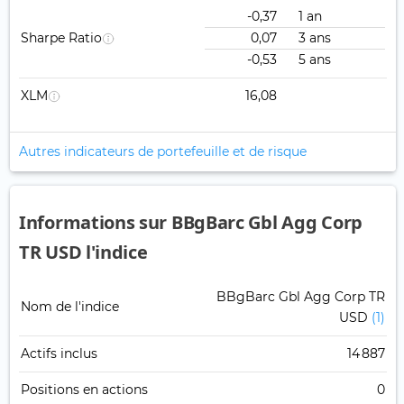
-0,37
1 an
Sharpe Ratio
0,07
3 ans
-0,53
5 ans
XLM
16,08
Autres indicateurs de portefeuille et de risque
Informations sur BBgBarc Gbl Agg Corp
TR USD l'indice
BBgBarc Gbl Agg Corp TR
Nom de l'indice
USD
(1)
Actifs inclus
14 887
Positions en actions
0