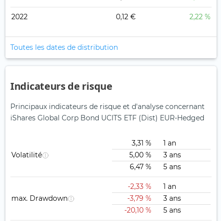
2022
0,12 €
2,22 %
Toutes les dates de distribution
Indicateurs de risque
Principaux indicateurs de risque et d'analyse concernant
iShares Global Corp Bond UCITS ETF (Dist) EUR-Hedged
3,31 %
1 an
Volatilité
5,00 %
3 ans
6,47 %
5 ans
-2,33 %
1 an
max. Drawdown
-3,79 %
3 ans
-20,10 %
5 ans