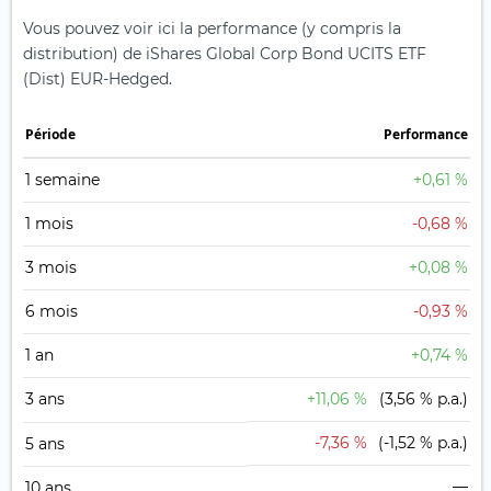
Vous pouvez voir ici la performance (y compris la
distribution) de iShares Global Corp Bond UCITS ETF
(Dist) EUR-Hedged.
Période
Performance
1 semaine
+0,61 %
1 mois
-0,68 %
3 mois
+0,08 %
6 mois
-0,93 %
1 an
+0,74 %
3 ans
+11,06 %
(3,56 % p.a.)
-7,36 %
(-1,52 % p.a.)
5 ans
—
10 ans