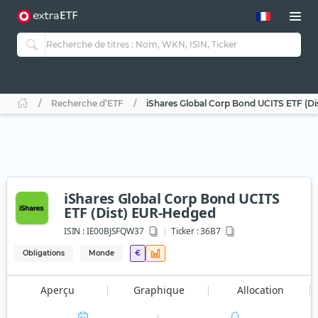
Recherche d’ETF
iShares Global Corp Bond UCITS ETF (D
iShares Global Corp Bond UCITS
ETF (Dist) EUR-Hedged
ISIN :
IE00BJSFQW37
Ticker :
36B7
Obligations
Monde
€
Aperçu
Graphique
Allocation