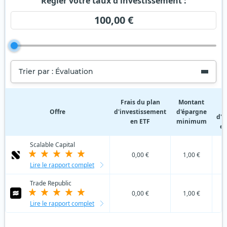
Régler votre taux d'investissement :
100,00 €
Trier par : Évaluation
F
Frais du plan
Montant
Offre
d'investissement
d'épargne
d'i
en ETF
minimum
en
Scalable Capital
0,00 €
1,00 €
Lire le rapport complet
Trade Republic
0,00 €
1,00 €
Lire le rapport complet