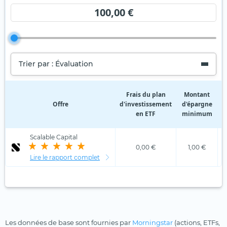
100,00 €
Trier par : Évaluation
Frais du plan
Montant
Offre
d'investissement
d'épargne
d
en ETF
minimum
Scalable Capital
0,00 €
1,00 €
Lire le rapport complet
Les données de base sont fournies par
Morningstar
(actions, ETFs,