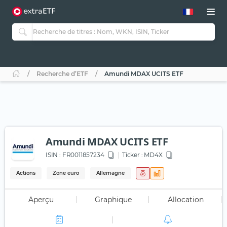
Recherche d’ETF
Amundi MDAX UCITS ETF
Amundi MDAX UCITS ETF
ISIN :
FR0011857234
Ticker :
MD4X
Actions
Zone euro
Allemagne
Aperçu
Graphique
Allocation