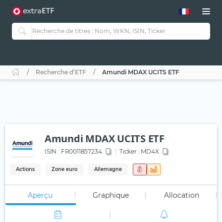
Recherche d’ETF
Amundi MDAX UCITS ETF
Amundi MDAX UCITS ETF
ISIN :
FR0011857234
Ticker :
MD4X
Actions
Zone euro
Allemagne
Aperçu
Graphique
Allocation