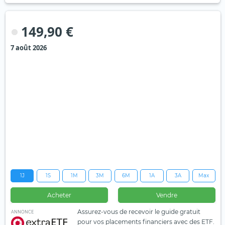
149,90 €
7 août 2026
1J
1S
1M
3M
6M
1A
3A
Max
Acheter
Vendre
Assurez-vous de recevoir le guide gratuit
ANNONCE
pour vos placements financiers avec des ETF.