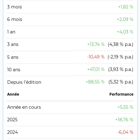
3 mois
+1,82 %
6 mois
+2,09 %
1 an
+4,03 %
3 ans
+13,74 %
(4,38 % p.a.)
-10,49 %
(-2,19 % p.a.)
5 ans
+47,01 %
(3,93 % p.a.)
10 ans
+88,55 %
(5,32 % p.a.)
Depuis l'édition
Année
Performance
Année en cours
+5,55 %
2025
+18,76 %
2024
-6,04 %