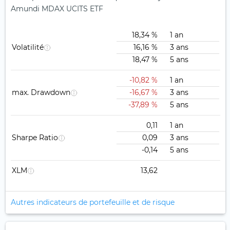
Amundi MDAX UCITS ETF
18,34 %
1 an
Volatilité
16,16 %
3 ans
18,47 %
5 ans
-10,82 %
1 an
max. Drawdown
-16,67 %
3 ans
-37,89 %
5 ans
0,11
1 an
Sharpe Ratio
0,09
3 ans
-0,14
5 ans
XLM
13,62
Autres indicateurs de portefeuille et de risque